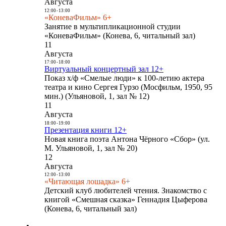
Августа
12:00
-
13:00
«КоневаФильм» 6+
Занятие в мультипликационной студии
«КоневаФильм» (Конева, 6, читальный зал)
11
Августа
17:00
-
18:00
Виртуальный концертный зал 12+
Показ х/ф «Смелые люди» к 100-летию актера
театра и кино Сергея Гурзо (Мосфильм, 1950, 95
мин.) (Ульяновой, 1, зал № 12)
11
Августа
18:00
-
19:00
Презентация книги 12+
Новая книга поэта Антона Чёрного «Сбор» (ул.
М. Ульяновой, 1, зал № 20)
12
Августа
12:00
-
13:00
«Читающая лошадка» 6+
Детский клуб любителей чтения. Знакомство с
книгой «Смешная сказка» Геннадия Цыферова
(Конева, 6, читальный зал)