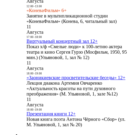
Августа
12:00
-
13:00
«КоневаФильм» 6+
Занятие в мультипликационной студии
«КоневаФильм» (Конева, 6, читальный зал)
11
Августа
17:00
-
18:00
Виртуальный концертный зал 12+
Показ х/ф «Смелые люди» к 100-летию актера
театра и кино Сергея Гурзо (Мосфильм, 1950, 95
мин.) (Ульяновой, 1, зал № 12)
11
Августа
18:00
-
19:00
«Заоникиевские просветительские беседы» 12+
Лекция диакона Артемия Овчаренко
«Актуальность красоты на пути духовного
преображения» (М. Ульяновой, 1, зале №12)
11
Августа
18:00
-
19:00
Презентация книги 12+
Новая книга поэта Антона Чёрного «Сбор» (ул.
М. Ульяновой, 1, зал № 20)