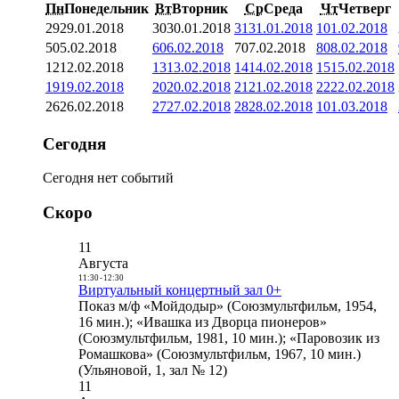
Пн
Понедельник
Вт
Вторник
Ср
Среда
Чт
Четверг
29
29.01.2018
30
30.01.2018
31
31.01.2018
1
01.02.2018
5
05.02.2018
6
06.02.2018
7
07.02.2018
8
08.02.2018
12
12.02.2018
13
13.02.2018
14
14.02.2018
15
15.02.2018
19
19.02.2018
20
20.02.2018
21
21.02.2018
22
22.02.2018
26
26.02.2018
27
27.02.2018
28
28.02.2018
1
01.03.2018
Сегодня
Сегодня нет событий
Скоро
11
Августа
11:30
-
12:30
Виртуальный концертный зал 0+
Показ м/ф «Мойдодыр» (Союзмультфильм, 1954,
16 мин.); «Ивашка из Дворца пионеров»
(Союзмультфильм, 1981, 10 мин.); «Паровозик из
Ромашкова» (Союзмультфильм, 1967, 10 мин.)
(Ульяновой, 1, зал № 12)
11