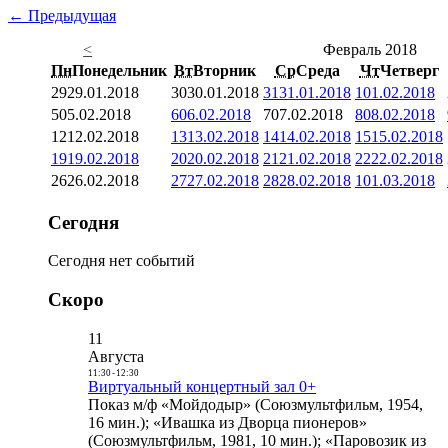
← Предыдущая
<
Февраль 2018
Пн
Понедельник
Вт
Вторник
Ср
Среда
Чт
Четверг
29
29.01.2018
30
30.01.2018
31
31.01.2018
1
01.02.2018
5
05.02.2018
6
06.02.2018
7
07.02.2018
8
08.02.2018
12
12.02.2018
13
13.02.2018
14
14.02.2018
15
15.02.2018
19
19.02.2018
20
20.02.2018
21
21.02.2018
22
22.02.2018
26
26.02.2018
27
27.02.2018
28
28.02.2018
1
01.03.2018
Сегодня
Сегодня нет событий
Скоро
11
Августа
11:30
-
12:30
Виртуальный концертный зал 0+
Показ м/ф «Мойдодыр» (Союзмультфильм, 1954,
16 мин.); «Ивашка из Дворца пионеров»
(Союзмультфильм, 1981, 10 мин.); «Паровозик из