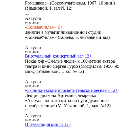
Ромашкова» (Союзмультфильм, 1967, 10 мин.)
(Ульяновой, 1, зал № 12)
11
Августа
12:00
-
13:00
«КоневаФильм» 6+
Занятие в мультипликационной студии
«КоневаФильм» (Конева, 6, читальный зал)
11
Августа
17:00
-
18:00
Виртуальный концертный зал 12+
Показ х/ф «Смелые люди» к 100-летию актера
театра и кино Сергея Гурзо (Мосфильм, 1950, 95
мин.) (Ульяновой, 1, зал № 12)
11
Августа
18:00
-
19:00
«Заоникиевские просветительские беседы» 12+
Лекция диакона Артемия Овчаренко
«Актуальность красоты на пути духовного
преображения» (М. Ульяновой, 1, зале №12)
11
Августа
18:00
-
19:00
Презентация книги 12+