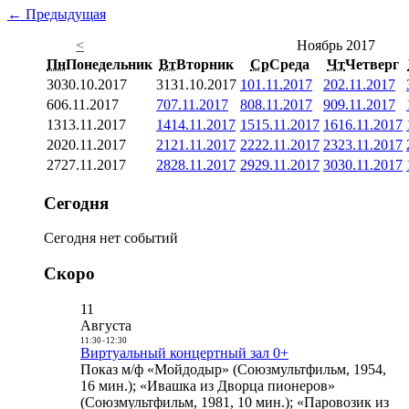
← Предыдущая
<
Ноябрь 2017
Пн
Понедельник
Вт
Вторник
Ср
Среда
Чт
Четверг
30
30.10.2017
31
31.10.2017
1
01.11.2017
2
02.11.2017
6
06.11.2017
7
07.11.2017
8
08.11.2017
9
09.11.2017
13
13.11.2017
14
14.11.2017
15
15.11.2017
16
16.11.2017
20
20.11.2017
21
21.11.2017
22
22.11.2017
23
23.11.2017
27
27.11.2017
28
28.11.2017
29
29.11.2017
30
30.11.2017
Сегодня
Сегодня нет событий
Скоро
11
Августа
11:30
-
12:30
Виртуальный концертный зал 0+
Показ м/ф «Мойдодыр» (Союзмультфильм, 1954,
16 мин.); «Ивашка из Дворца пионеров»
(Союзмультфильм, 1981, 10 мин.); «Паровозик из