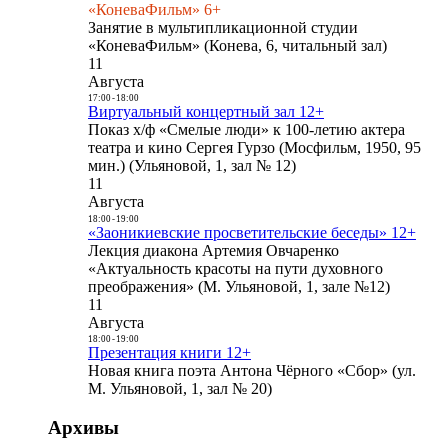
«КоневаФильм» 6+
Занятие в мультипликационной студии
«КоневаФильм» (Конева, 6, читальный зал)
11
Августа
17:00
-
18:00
Виртуальный концертный зал 12+
Показ х/ф «Смелые люди» к 100-летию актера
театра и кино Сергея Гурзо (Мосфильм, 1950, 95
мин.) (Ульяновой, 1, зал № 12)
11
Августа
18:00
-
19:00
«Заоникиевские просветительские беседы» 12+
Лекция диакона Артемия Овчаренко
«Актуальность красоты на пути духовного
преображения» (М. Ульяновой, 1, зале №12)
11
Августа
18:00
-
19:00
Презентация книги 12+
Новая книга поэта Антона Чёрного «Сбор» (ул.
М. Ульяновой, 1, зал № 20)
Архивы