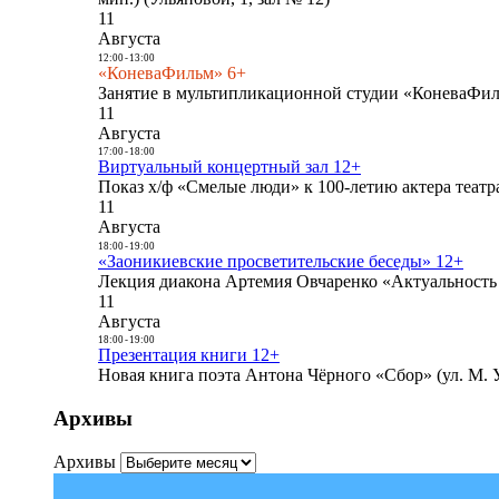
11
Августа
12:00
-
13:00
«КоневаФильм» 6+
Занятие в мультипликационной студии «КоневаФиль
11
Августа
17:00
-
18:00
Виртуальный концертный зал 12+
Показ х/ф «Смелые люди» к 100-летию актера театра
11
Августа
18:00
-
19:00
«Заоникиевские просветительские беседы» 12+
Лекция диакона Артемия Овчаренко «Актуальность 
11
Августа
18:00
-
19:00
Презентация книги 12+
Новая книга поэта Антона Чёрного «Сбор» (ул. М. У
Архивы
Архивы