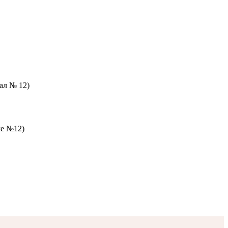
зал № 12)
ле №12)