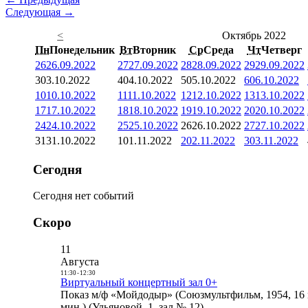
Следующая →
<
Октябрь 2022
Пн
Понедельник
Вт
Вторник
Ср
Среда
Чт
Четверг
26
26.09.2022
27
27.09.2022
28
28.09.2022
29
29.09.2022
3
03.10.2022
4
04.10.2022
5
05.10.2022
6
06.10.2022
10
10.10.2022
11
11.10.2022
12
12.10.2022
13
13.10.2022
17
17.10.2022
18
18.10.2022
19
19.10.2022
20
20.10.2022
24
24.10.2022
25
25.10.2022
26
26.10.2022
27
27.10.2022
31
31.10.2022
1
01.11.2022
2
02.11.2022
3
03.11.2022
Сегодня
Сегодня нет событий
Скоро
11
Августа
11:30
-
12:30
Виртуальный концертный зал 0+
Показ м/ф «Мойдодыр» (Союзмультфильм, 1954, 16 
мин.) (Ульяновой, 1, зал № 12)