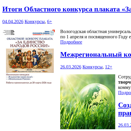
Итоги Областного конкурса плаката «З
04.04.2026
Конкурсы
,
6+
Вологодская областная универсаль
по 1 апреля и посвященного Году 
Подробнее
Межрегиональный кон
26.03.2026
Конкурсы
,
12+
Сотру
творч
комму
Подро
Соз
пра
26.03.