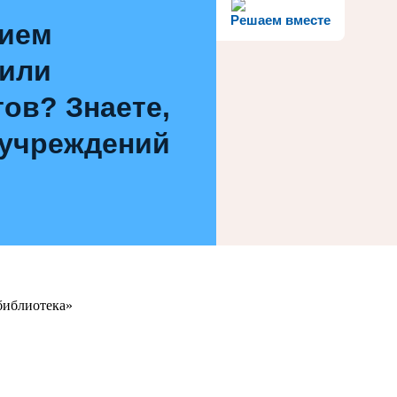
Решаем вместе
нием
 или
ов? Знаете,
 учреждений
библиотека»