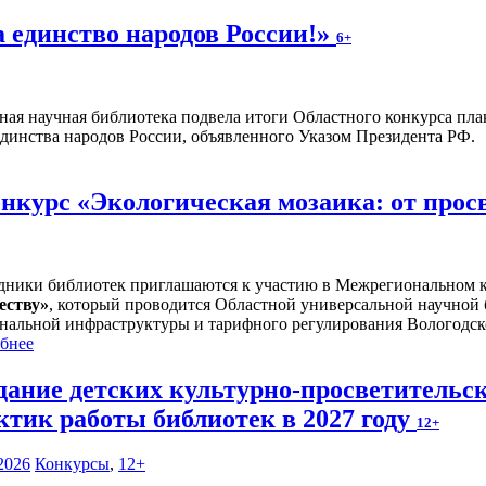
а единство народов России!»
6+
ная научная библиотека подвела итоги Областного конкурса плак
единства народов России, объявленного Указом Президента РФ.
курс «Экологическая мозаика: от прос
дники библиотек приглашаются к участию в Межрегиональном 
еству
»
, который проводится Областной универсальной научной
нальной инфраструктуры и тарифного регулирования Вологодск
бнее
дание детских культурно-просветительс
ктик работы библиотек в 2027 году
12+
2026
Конкурсы
,
12+