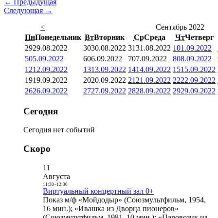
← Предыдущая
Следующая →
<
Сентябрь 2022
Пн
Понедельник
Вт
Вторник
Ср
Среда
Чт
Четверг
29
29.08.2022
30
30.08.2022
31
31.08.2022
1
01.09.2022
5
05.09.2022
6
06.09.2022
7
07.09.2022
8
08.09.2022
12
12.09.2022
13
13.09.2022
14
14.09.2022
15
15.09.2022
19
19.09.2022
20
20.09.2022
21
21.09.2022
22
22.09.2022
26
26.09.2022
27
27.09.2022
28
28.09.2022
29
29.09.2022
Сегодня
Сегодня нет событий
Скоро
11
Августа
11:30
-
12:30
Виртуальный концертный зал 0+
Показ м/ф «Мойдодыр» (Союзмультфильм, 1954,
16 мин.); «Ивашка из Дворца пионеров»
(Союзмультфильм, 1981, 10 мин.); «Паровозик из