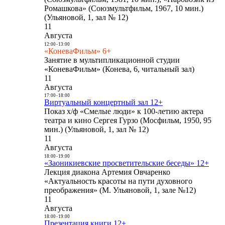
Ромашкова» (Союзмультфильм, 1967, 10 мин.)
(Ульяновой, 1, зал № 12)
11
Августа
12:00
-
13:00
«КоневаФильм» 6+
Занятие в мультипликационной студии
«КоневаФильм» (Конева, 6, читальный зал)
11
Августа
17:00
-
18:00
Виртуальный концертный зал 12+
Показ х/ф «Смелые люди» к 100-летию актера
театра и кино Сергея Гурзо (Мосфильм, 1950, 95
мин.) (Ульяновой, 1, зал № 12)
11
Августа
18:00
-
19:00
«Заоникиевские просветительские беседы» 12+
Лекция диакона Артемия Овчаренко
«Актуальность красоты на пути духовного
преображения» (М. Ульяновой, 1, зале №12)
11
Августа
18:00
-
19:00
Презентация книги 12+