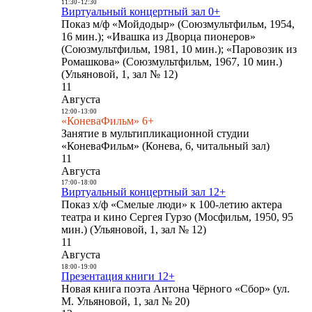
11:30
-
12:30
Виртуальный концертный зал 0+
Показ м/ф «Мойдодыр» (Союзмультфильм, 1954,
16 мин.); «Ивашка из Дворца пионеров»
(Союзмультфильм, 1981, 10 мин.); «Паровозик из
Ромашкова» (Союзмультфильм, 1967, 10 мин.)
(Ульяновой, 1, зал № 12)
11
Августа
12:00
-
13:00
«КоневаФильм» 6+
Занятие в мультипликационной студии
«КоневаФильм» (Конева, 6, читальный зал)
11
Августа
17:00
-
18:00
Виртуальный концертный зал 12+
Показ х/ф «Смелые люди» к 100-летию актера
театра и кино Сергея Гурзо (Мосфильм, 1950, 95
мин.) (Ульяновой, 1, зал № 12)
11
Августа
18:00
-
19:00
Презентация книги 12+
Новая книга поэта Антона Чёрного «Сбор» (ул.
М. Ульяновой, 1, зал № 20)