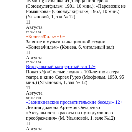
16 мин.); «Ивашка из Дворца пионеров»
(Союзмультфильм, 1981, 10 мин.); «Паровозик из
Ромашкова» (Союзмультфильм, 1967, 10 мин.)
(Ульяновой, 1, зал № 12)
11
Августа
12:00
-
13:00
«КоневаФильм» 6+
Занятие в мультипликационной студии
«КоневаФильм» (Конева, 6, читальный зал)
11
Августа
17:00
-
18:00
Виртуальный концертный зал 12+
Показ х/ф «Смелые люди» к 100-летию актера
театра и кино Сергея Гурзо (Мосфильм, 1950, 95
мин.) (Ульяновой, 1, зал № 12)
11
Августа
18:00
-
19:00
«Заоникиевские просветительские беседы» 12+
Лекция диакона Артемия Овчаренко
«Актуальность красоты на пути духовного
преображения» (М. Ульяновой, 1, зале №12)
11
Августа