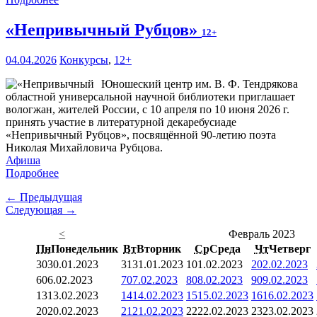
«Непривычный Рубцов»
12+
04.04.2026
Конкурсы
,
12+
Юношеский центр им. В. Ф. Тендрякова
областной универсальной научной библиотеки приглашает
вологжан, жителей России, с 10 апреля по 10 июня 2026 г.
принять участие в литературной декаребусиаде
«Непривычный Рубцов», посвящённой 90-летию поэта
Николая Михайловича Рубцова.
Афиша
Подробнее
← Предыдущая
Следующая →
<
Февраль 2023
Пн
Понедельник
Вт
Вторник
Ср
Среда
Чт
Четверг
30
30.01.2023
31
31.01.2023
1
01.02.2023
2
02.02.2023
6
06.02.2023
7
07.02.2023
8
08.02.2023
9
09.02.2023
13
13.02.2023
14
14.02.2023
15
15.02.2023
16
16.02.2023
20
20.02.2023
21
21.02.2023
22
22.02.2023
23
23.02.2023