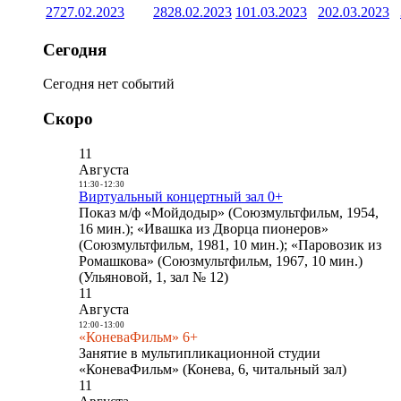
27
27.02.2023
28
28.02.2023
1
01.03.2023
2
02.03.2023
Сегодня
Сегодня нет событий
Скоро
11
Августа
11:30
-
12:30
Виртуальный концертный зал 0+
Показ м/ф «Мойдодыр» (Союзмультфильм, 1954,
16 мин.); «Ивашка из Дворца пионеров»
(Союзмультфильм, 1981, 10 мин.); «Паровозик из
Ромашкова» (Союзмультфильм, 1967, 10 мин.)
(Ульяновой, 1, зал № 12)
11
Августа
12:00
-
13:00
«КоневаФильм» 6+
Занятие в мультипликационной студии
«КоневаФильм» (Конева, 6, читальный зал)
11