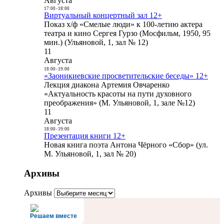
Августа
17:00
-
18:00
Виртуальный концертный зал 12+
Показ х/ф «Смелые люди» к 100-летию актера
театра и кино Сергея Гурзо (Мосфильм, 1950, 95
мин.) (Ульяновой, 1, зал № 12)
11
Августа
18:00
-
19:00
«Заоникиевские просветительские беседы» 12+
Лекция диакона Артемия Овчаренко
«Актуальность красоты на пути духовного
преображения» (М. Ульяновой, 1, зале №12)
11
Августа
18:00
-
19:00
Презентация книги 12+
Новая книга поэта Антона Чёрного «Сбор» (ул.
М. Ульяновой, 1, зал № 20)
Архивы
Архивы
Решаем вместе