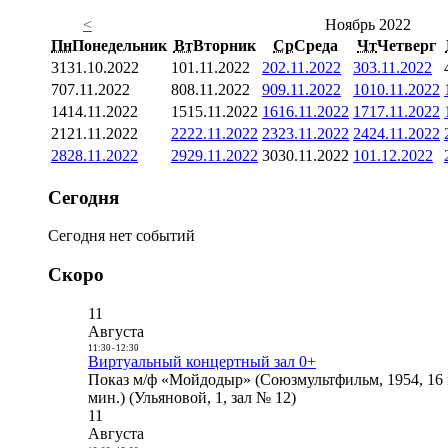
<
Ноябрь 2022
Пн
Понедельник
Вт
Вторник
Ср
Среда
Чт
Четверг
31
31.10.2022
1
01.11.2022
2
02.11.2022
3
03.11.2022
7
07.11.2022
8
08.11.2022
9
09.11.2022
10
10.11.2022
14
14.11.2022
15
15.11.2022
16
16.11.2022
17
17.11.2022
21
21.11.2022
22
22.11.2022
23
23.11.2022
24
24.11.2022
28
28.11.2022
29
29.11.2022
30
30.11.2022
1
01.12.2022
Сегодня
Сегодня нет событий
Скоро
11
Августа
11:30
-
12:30
Виртуальный концертный зал 0+
Показ м/ф «Мойдодыр» (Союзмультфильм, 1954, 16 
мин.) (Ульяновой, 1, зал № 12)
11
Августа