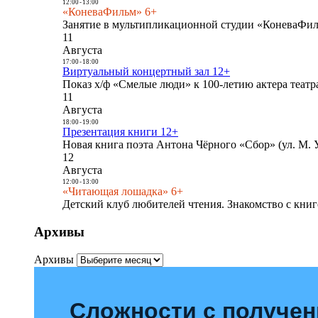
12:00
-
13:00
«КоневаФильм» 6+
Занятие в мультипликационной студии «КоневаФиль
11
Августа
17:00
-
18:00
Виртуальный концертный зал 12+
Показ х/ф «Смелые люди» к 100-летию актера театра
11
Августа
18:00
-
19:00
Презентация книги 12+
Новая книга поэта Антона Чёрного «Сбор» (ул. М. У
12
Августа
12:00
-
13:00
«Читающая лошадка» 6+
Детский клуб любителей чтения. Знакомство с книг
Архивы
Архивы
Сложности с получе