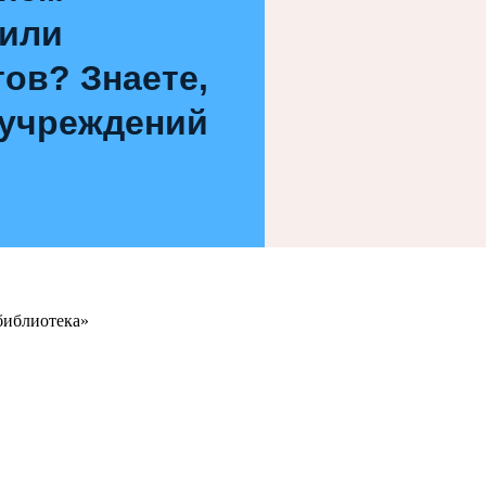
 или
ов? Знаете,
 учреждений
библиотека»