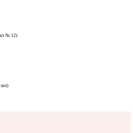
зал № 12)
зал)