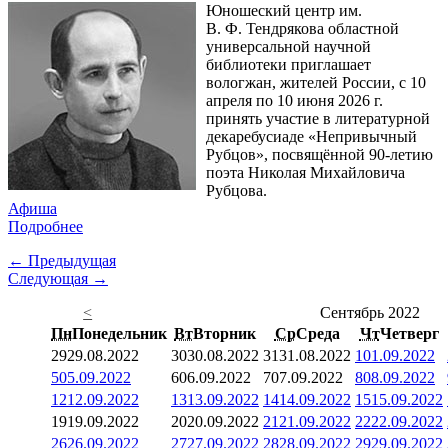
Юношеский центр им.
В. Ф. Тендрякова областной
универсальной научной
библиотеки приглашает
вологжан, жителей России, с 10
апреля по 10 июня 2026 г.
принять участие в литературной
декаребусиаде «Непривычный
Рубцов», посвящённой 90-летию
поэта Николая Михайловича
Рубцова.
Афиша
Подробнее
← Предыдущая
Следующая →
<
Сентябрь 2022
Пн
Понедельник
Вт
Вторник
Ср
Среда
Чт
Четверг
29
29.08.2022
30
30.08.2022
31
31.08.2022
1
01.09.2022
5
05.09.2022
6
06.09.2022
7
07.09.2022
8
08.09.2022
12
12.09.2022
13
13.09.2022
14
14.09.2022
15
15.09.2022
19
19.09.2022
20
20.09.2022
21
21.09.2022
22
22.09.2022
26
26.09.2022
27
27.09.2022
28
28.09.2022
29
29.09.2022