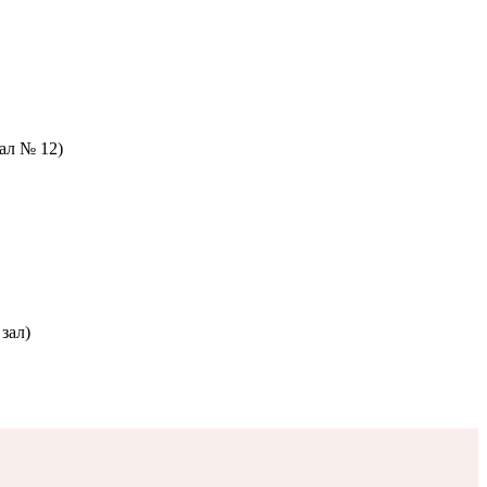
зал № 12)
зал)