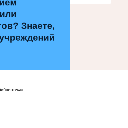
нием
 или
ов? Знаете,
 учреждений
библиотека»