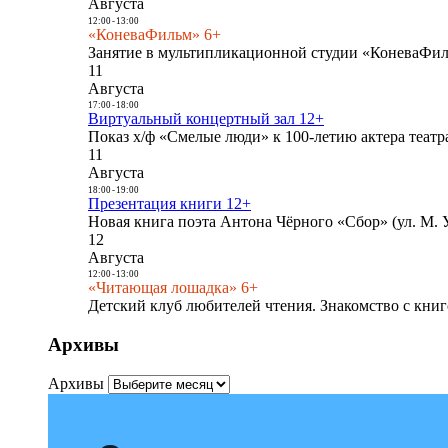
Августа
12:00
-
13:00
«КоневаФильм» 6+
Занятие в мультипликационной студии «КоневаФиль
11
Августа
17:00
-
18:00
Виртуальный концертный зал 12+
Показ х/ф «Смелые люди» к 100-летию актера театра
11
Августа
18:00
-
19:00
Презентация книги 12+
Новая книга поэта Антона Чёрного «Сбор» (ул. М. У
12
Августа
12:00
-
13:00
«Читающая лошадка» 6+
Детский клуб любителей чтения. Знакомство с книг
Архивы
Архивы