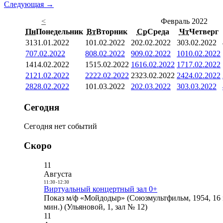
Следующая →
<
Февраль 2022
Пн
Понедельник
Вт
Вторник
Ср
Среда
Чт
Четверг
31
31.01.2022
1
01.02.2022
2
02.02.2022
3
03.02.2022
7
07.02.2022
8
08.02.2022
9
09.02.2022
10
10.02.2022
14
14.02.2022
15
15.02.2022
16
16.02.2022
17
17.02.2022
21
21.02.2022
22
22.02.2022
23
23.02.2022
24
24.02.2022
28
28.02.2022
1
01.03.2022
2
02.03.2022
3
03.03.2022
Сегодня
Сегодня нет событий
Скоро
11
Августа
11:30
-
12:30
Виртуальный концертный зал 0+
Показ м/ф «Мойдодыр» (Союзмультфильм, 1954, 16 
мин.) (Ульяновой, 1, зал № 12)
11