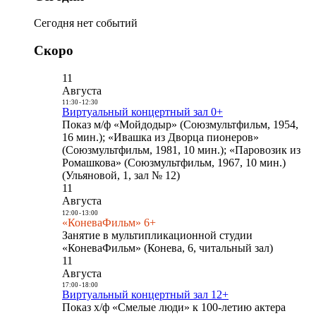
Сегодня нет событий
Скоро
11
Августа
11:30
-
12:30
Виртуальный концертный зал 0+
Показ м/ф «Мойдодыр» (Союзмультфильм, 1954,
16 мин.); «Ивашка из Дворца пионеров»
(Союзмультфильм, 1981, 10 мин.); «Паровозик из
Ромашкова» (Союзмультфильм, 1967, 10 мин.)
(Ульяновой, 1, зал № 12)
11
Августа
12:00
-
13:00
«КоневаФильм» 6+
Занятие в мультипликационной студии
«КоневаФильм» (Конева, 6, читальный зал)
11
Августа
17:00
-
18:00
Виртуальный концертный зал 12+
Показ х/ф «Смелые люди» к 100-летию актера