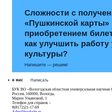
Сложности с получе
«Пушкинской карты»
приобретением билет
как улучшить работу
культуры?
Напишите — решим!
о нас
Написать
БУК ВО «Вологодская областная универсальная научная 
Россия, 160000, Вологда,
Марии Ульяновой, 1
Телефон для справок –
8(8172)21-17-69
Adm@booksite.ru