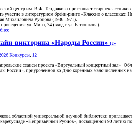
ский центр им. В.Ф. Тендрякова приглашает старшеклассников 
ть участие в литературном брейн-ринге «Классно о классиках: 
ая Михайловича Рубцова (1936-1971).
проведения: ул. Мира, 34 (вход с ул. Батюшкова).
бнее
айн-викторина «Народы России»
12+
2026
Конкурсы
,
12+
Обл
ды России», приуроченной ко Дню коренных малочисленных на
кова областной универсальной научной библиотеки приглашает в
декаребусиаде «Непривычный Рубцов», посвящённой 90-летию п