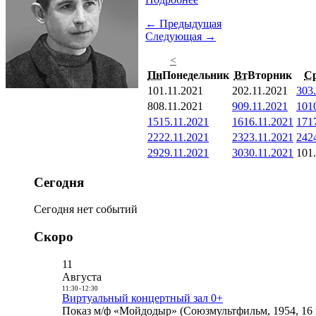
← Предыдущая
Следующая →
<
Пн
Понедельник
Вт
Вторник
С
1
01.11.2021
2
02.11.2021
3
03
8
08.11.2021
9
09.11.2021
10
1
15
15.11.2021
16
16.11.2021
17
1
22
22.11.2021
23
23.11.2021
24
2
29
29.11.2021
30
30.11.2021
1
01
Сегодня
Сегодня нет событий
Скоро
11
Августа
11:30
-
12:30
Виртуальный концертный зал 0+
Показ м/ф «Мойдодыр» (Союзмультфильм, 1954, 16 