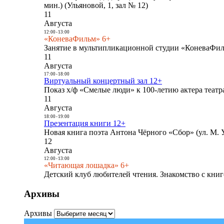
мин.) (Ульяновой, 1, зал № 12)
11
Августа
12:00
-
13:00
«КоневаФильм» 6+
Занятие в мультипликационной студии «КоневаФиль
11
Августа
17:00
-
18:00
Виртуальный концертный зал 12+
Показ х/ф «Смелые люди» к 100-летию актера театра
11
Августа
18:00
-
19:00
Презентация книги 12+
Новая книга поэта Антона Чёрного «Сбор» (ул. М. У
12
Августа
12:00
-
13:00
«Читающая лошадка» 6+
Детский клуб любителей чтения. Знакомство с книг
Архивы
Архивы