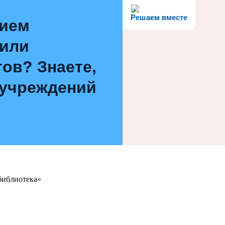
Решаем вместе
нием
 или
ов? Знаете,
 учреждений
библиотека»