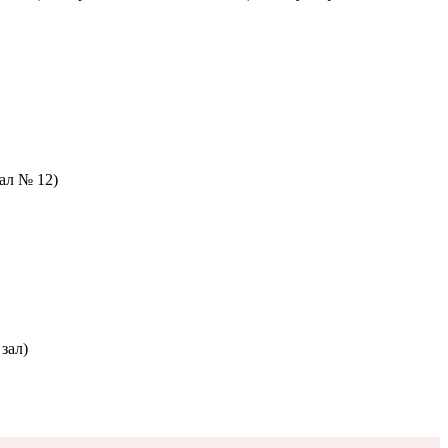
зал № 12)
зал)