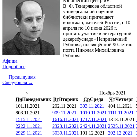
Юношеский центр им.
В. Ф. Тендрякова областной
универсальной научной
библиотеки приглашает
вологжан, жителей России, с 10
апреля по 10 июня 2026 г.
принять участие в литературной
декаребусиаде «Непривычный
Рубцов», посвящённой 90-летию
поэта Николая Михайловича
Рубцова.
Афиша
Подробнее
← Предыдущая
Следующая →
<
Ноябрь 2021
Пн
Понедельник
Вт
Вторник
Ср
Среда
Чт
Четверг
1
01.11.2021
2
02.11.2021
3
03.11.2021
4
04.11.2021
8
08.11.2021
9
09.11.2021
10
10.11.2021
11
11.11.2021
15
15.11.2021
16
16.11.2021
17
17.11.2021
18
18.11.2021
22
22.11.2021
23
23.11.2021
24
24.11.2021
25
25.11.2021
29
29.11.2021
30
30.11.2021
1
01.12.2021
2
02.12.2021