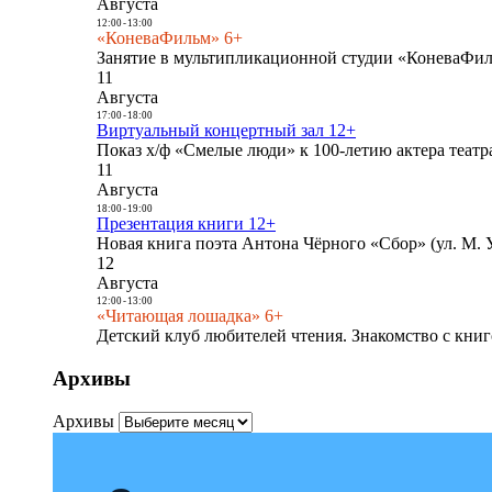
Августа
12:00
-
13:00
«КоневаФильм» 6+
Занятие в мультипликационной студии «КоневаФиль
11
Августа
17:00
-
18:00
Виртуальный концертный зал 12+
Показ х/ф «Смелые люди» к 100-летию актера театра
11
Августа
18:00
-
19:00
Презентация книги 12+
Новая книга поэта Антона Чёрного «Сбор» (ул. М. У
12
Августа
12:00
-
13:00
«Читающая лошадка» 6+
Детский клуб любителей чтения. Знакомство с книг
Архивы
Архивы