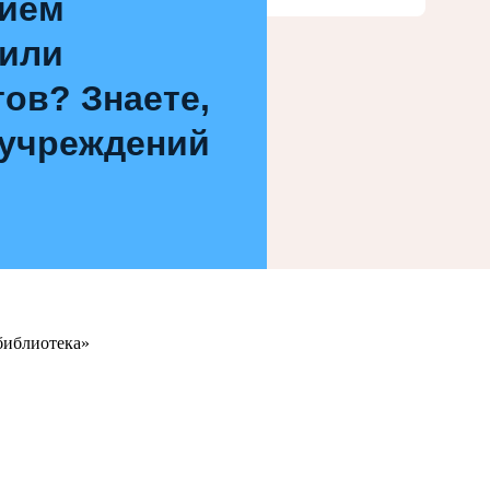
нием
 или
ов? Знаете,
 учреждений
библиотека»