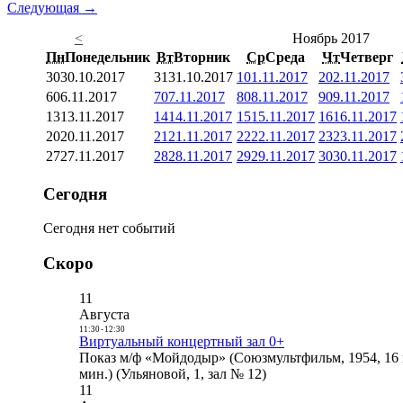
Следующая →
<
Ноябрь 2017
Пн
Понедельник
Вт
Вторник
Ср
Среда
Чт
Четверг
30
30.10.2017
31
31.10.2017
1
01.11.2017
2
02.11.2017
6
06.11.2017
7
07.11.2017
8
08.11.2017
9
09.11.2017
13
13.11.2017
14
14.11.2017
15
15.11.2017
16
16.11.2017
20
20.11.2017
21
21.11.2017
22
22.11.2017
23
23.11.2017
27
27.11.2017
28
28.11.2017
29
29.11.2017
30
30.11.2017
Сегодня
Сегодня нет событий
Скоро
11
Августа
11:30
-
12:30
Виртуальный концертный зал 0+
Показ м/ф «Мойдодыр» (Союзмультфильм, 1954, 16 
мин.) (Ульяновой, 1, зал № 12)
11