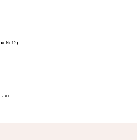
зал № 12)
зал)