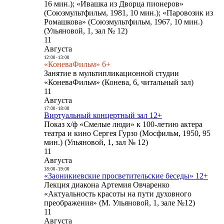
16 мин.); «Ивашка из Дворца пионеров»
(Союзмультфильм, 1981, 10 мин.); «Паровозик из
Ромашкова» (Союзмультфильм, 1967, 10 мин.)
(Ульяновой, 1, зал № 12)
11
Августа
12:00
-
13:00
«КоневаФильм» 6+
Занятие в мультипликационной студии
«КоневаФильм» (Конева, 6, читальный зал)
11
Августа
17:00
-
18:00
Виртуальный концертный зал 12+
Показ х/ф «Смелые люди» к 100-летию актера
театра и кино Сергея Гурзо (Мосфильм, 1950, 95
мин.) (Ульяновой, 1, зал № 12)
11
Августа
18:00
-
19:00
«Заоникиевские просветительские беседы» 12+
Лекция диакона Артемия Овчаренко
«Актуальность красоты на пути духовного
преображения» (М. Ульяновой, 1, зале №12)
11
Августа