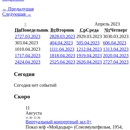
← Предыдущая
Следующая →
<
Апрель 2023
Пн
Понедельник
Вт
Вторник
Ср
Среда
Чт
Четверг
27
27.03.2023
28
28.03.2023
29
29.03.2023
30
30.03.2023
3
03.04.2023
4
04.04.2023
5
05.04.2023
6
06.04.2023
10
10.04.2023
11
11.04.2023
12
12.04.2023
13
13.04.2023
17
17.04.2023
18
18.04.2023
19
19.04.2023
20
20.04.2023
24
24.04.2023
25
25.04.2023
26
26.04.2023
27
27.04.2023
Сегодня
Сегодня нет событий
Скоро
11
Августа
11:30
-
12:30
Виртуальный концертный зал 0+
Показ м/ф «Мойдодыр» (Союзмультфильм, 1954,