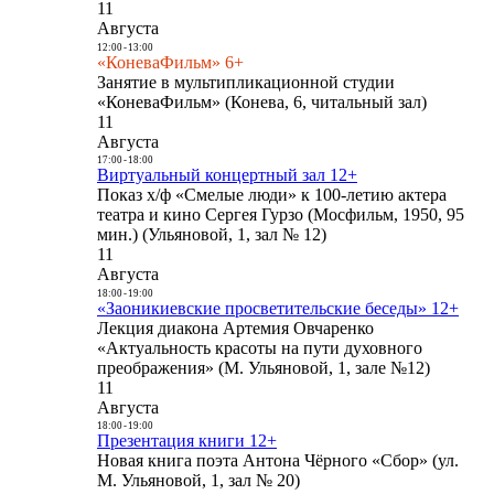
11
Августа
12:00
-
13:00
«КоневаФильм» 6+
Занятие в мультипликационной студии
«КоневаФильм» (Конева, 6, читальный зал)
11
Августа
17:00
-
18:00
Виртуальный концертный зал 12+
Показ х/ф «Смелые люди» к 100-летию актера
театра и кино Сергея Гурзо (Мосфильм, 1950, 95
мин.) (Ульяновой, 1, зал № 12)
11
Августа
18:00
-
19:00
«Заоникиевские просветительские беседы» 12+
Лекция диакона Артемия Овчаренко
«Актуальность красоты на пути духовного
преображения» (М. Ульяновой, 1, зале №12)
11
Августа
18:00
-
19:00
Презентация книги 12+
Новая книга поэта Антона Чёрного «Сбор» (ул.
М. Ульяновой, 1, зал № 20)