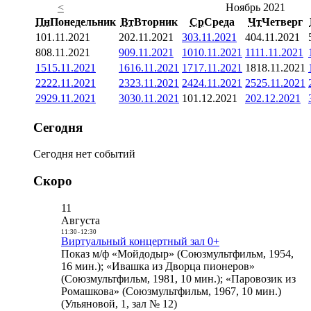
<
Ноябрь 2021
Пн
Понедельник
Вт
Вторник
Ср
Среда
Чт
Четверг
1
01.11.2021
2
02.11.2021
3
03.11.2021
4
04.11.2021
8
08.11.2021
9
09.11.2021
10
10.11.2021
11
11.11.2021
15
15.11.2021
16
16.11.2021
17
17.11.2021
18
18.11.2021
22
22.11.2021
23
23.11.2021
24
24.11.2021
25
25.11.2021
29
29.11.2021
30
30.11.2021
1
01.12.2021
2
02.12.2021
Сегодня
Сегодня нет событий
Скоро
11
Августа
11:30
-
12:30
Виртуальный концертный зал 0+
Показ м/ф «Мойдодыр» (Союзмультфильм, 1954,
16 мин.); «Ивашка из Дворца пионеров»
(Союзмультфильм, 1981, 10 мин.); «Паровозик из
Ромашкова» (Союзмультфильм, 1967, 10 мин.)
(Ульяновой, 1, зал № 12)