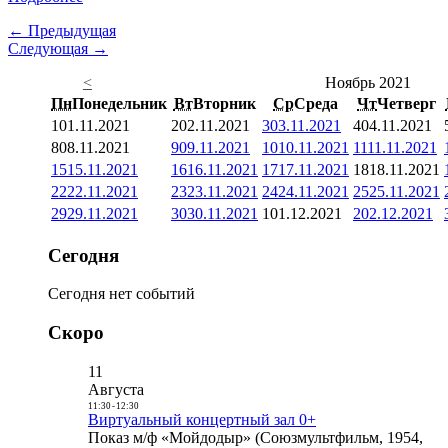
← Предыдущая
Следующая →
<
Ноябрь 2021
Пн
Понедельник
Вт
Вторник
Ср
Среда
Чт
Четверг
1
01.11.2021
2
02.11.2021
3
03.11.2021
4
04.11.2021
8
08.11.2021
9
09.11.2021
10
10.11.2021
11
11.11.2021
15
15.11.2021
16
16.11.2021
17
17.11.2021
18
18.11.2021
22
22.11.2021
23
23.11.2021
24
24.11.2021
25
25.11.2021
29
29.11.2021
30
30.11.2021
1
01.12.2021
2
02.12.2021
Сегодня
Сегодня нет событий
Скоро
11
Августа
11:30
-
12:30
Виртуальный концертный зал 0+
Показ м/ф «Мойдодыр» (Союзмультфильм, 1954,