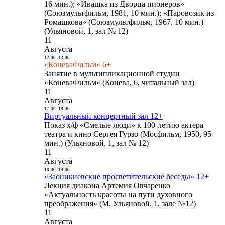
16 мин.); «Ивашка из Дворца пионеров»
(Союзмультфильм, 1981, 10 мин.); «Паровозик из
Ромашкова» (Союзмультфильм, 1967, 10 мин.)
(Ульяновой, 1, зал № 12)
11
Августа
12:00
-
13:00
«КоневаФильм» 6+
Занятие в мультипликационной студии
«КоневаФильм» (Конева, 6, читальный зал)
11
Августа
17:00
-
18:00
Виртуальный концертный зал 12+
Показ х/ф «Смелые люди» к 100-летию актера
театра и кино Сергея Гурзо (Мосфильм, 1950, 95
мин.) (Ульяновой, 1, зал № 12)
11
Августа
18:00
-
19:00
«Заоникиевские просветительские беседы» 12+
Лекция диакона Артемия Овчаренко
«Актуальность красоты на пути духовного
преображения» (М. Ульяновой, 1, зале №12)
11
Августа