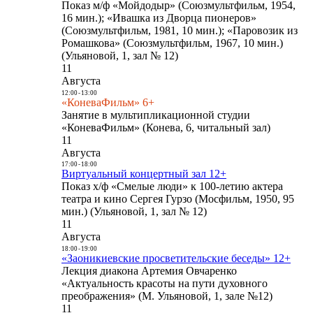
Показ м/ф «Мойдодыр» (Союзмультфильм, 1954,
16 мин.); «Ивашка из Дворца пионеров»
(Союзмультфильм, 1981, 10 мин.); «Паровозик из
Ромашкова» (Союзмультфильм, 1967, 10 мин.)
(Ульяновой, 1, зал № 12)
11
Августа
12:00
-
13:00
«КоневаФильм» 6+
Занятие в мультипликационной студии
«КоневаФильм» (Конева, 6, читальный зал)
11
Августа
17:00
-
18:00
Виртуальный концертный зал 12+
Показ х/ф «Смелые люди» к 100-летию актера
театра и кино Сергея Гурзо (Мосфильм, 1950, 95
мин.) (Ульяновой, 1, зал № 12)
11
Августа
18:00
-
19:00
«Заоникиевские просветительские беседы» 12+
Лекция диакона Артемия Овчаренко
«Актуальность красоты на пути духовного
преображения» (М. Ульяновой, 1, зале №12)
11