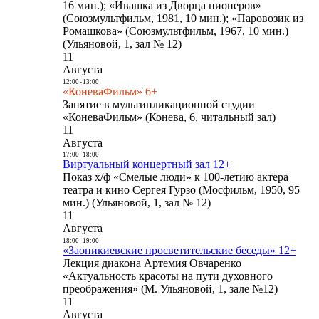
16 мин.); «Ивашка из Дворца пионеров»
(Союзмультфильм, 1981, 10 мин.); «Паровозик из
Ромашкова» (Союзмультфильм, 1967, 10 мин.)
(Ульяновой, 1, зал № 12)
11
Августа
12:00
-
13:00
«КоневаФильм» 6+
Занятие в мультипликационной студии
«КоневаФильм» (Конева, 6, читальный зал)
11
Августа
17:00
-
18:00
Виртуальный концертный зал 12+
Показ х/ф «Смелые люди» к 100-летию актера
театра и кино Сергея Гурзо (Мосфильм, 1950, 95
мин.) (Ульяновой, 1, зал № 12)
11
Августа
18:00
-
19:00
«Заоникиевские просветительские беседы» 12+
Лекция диакона Артемия Овчаренко
«Актуальность красоты на пути духовного
преображения» (М. Ульяновой, 1, зале №12)
11
Августа