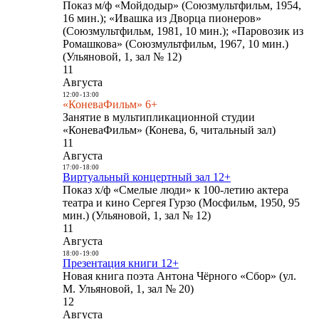
Показ м/ф «Мойдодыр» (Союзмультфильм, 1954,
16 мин.); «Ивашка из Дворца пионеров»
(Союзмультфильм, 1981, 10 мин.); «Паровозик из
Ромашкова» (Союзмультфильм, 1967, 10 мин.)
(Ульяновой, 1, зал № 12)
11
Августа
12:00
-
13:00
«КоневаФильм» 6+
Занятие в мультипликационной студии
«КоневаФильм» (Конева, 6, читальный зал)
11
Августа
17:00
-
18:00
Виртуальный концертный зал 12+
Показ х/ф «Смелые люди» к 100-летию актера
театра и кино Сергея Гурзо (Мосфильм, 1950, 95
мин.) (Ульяновой, 1, зал № 12)
11
Августа
18:00
-
19:00
Презентация книги 12+
Новая книга поэта Антона Чёрного «Сбор» (ул.
М. Ульяновой, 1, зал № 20)
12
Августа