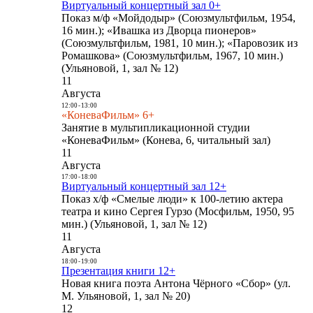
Виртуальный концертный зал 0+
Показ м/ф «Мойдодыр» (Союзмультфильм, 1954,
16 мин.); «Ивашка из Дворца пионеров»
(Союзмультфильм, 1981, 10 мин.); «Паровозик из
Ромашкова» (Союзмультфильм, 1967, 10 мин.)
(Ульяновой, 1, зал № 12)
11
Августа
12:00
-
13:00
«КоневаФильм» 6+
Занятие в мультипликационной студии
«КоневаФильм» (Конева, 6, читальный зал)
11
Августа
17:00
-
18:00
Виртуальный концертный зал 12+
Показ х/ф «Смелые люди» к 100-летию актера
театра и кино Сергея Гурзо (Мосфильм, 1950, 95
мин.) (Ульяновой, 1, зал № 12)
11
Августа
18:00
-
19:00
Презентация книги 12+
Новая книга поэта Антона Чёрного «Сбор» (ул.
М. Ульяновой, 1, зал № 20)
12