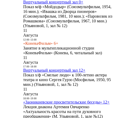
Виртуальный концертный зал 0+
Показ м/ф «Мойдодыр» (Союзмультфильм, 1954,
16 мин.); «Ивашка из Дворца пионеров»
(Союзмультфильм, 1981, 10 мин.); «Паровозик из
Ромашкова» (Союзмультфильм, 1967, 10 мин.)
(Ульяновой, 1, зал № 12)
11
Августа
12:00
-
13:00
«КоневаФильм» 6+
Занятие в мультипликационной студии
«КоневаФильм» (Конева, 6, читальный зал)
11
Августа
17:00
-
18:00
Виртуальный концертный зал 12+
Показ х/ф «Смелые люди» к 100-летию актера
театра и кино Сергея Гурзо (Мосфильм, 1950, 95
мин.) (Ульяновой, 1, зал № 12)
11
Августа
18:00
-
19:00
«Заоникиевские просветительские беседы» 12+
Лекция диакона Артемия Овчаренко
«Актуальность красоты на пути духовного
преображения» (М. Ульяновой, 1, зале №12)