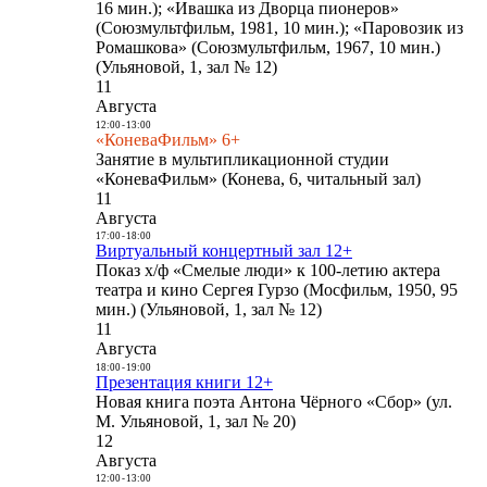
16 мин.); «Ивашка из Дворца пионеров»
(Союзмультфильм, 1981, 10 мин.); «Паровозик из
Ромашкова» (Союзмультфильм, 1967, 10 мин.)
(Ульяновой, 1, зал № 12)
11
Августа
12:00
-
13:00
«КоневаФильм» 6+
Занятие в мультипликационной студии
«КоневаФильм» (Конева, 6, читальный зал)
11
Августа
17:00
-
18:00
Виртуальный концертный зал 12+
Показ х/ф «Смелые люди» к 100-летию актера
театра и кино Сергея Гурзо (Мосфильм, 1950, 95
мин.) (Ульяновой, 1, зал № 12)
11
Августа
18:00
-
19:00
Презентация книги 12+
Новая книга поэта Антона Чёрного «Сбор» (ул.
М. Ульяновой, 1, зал № 20)
12
Августа
12:00
-
13:00