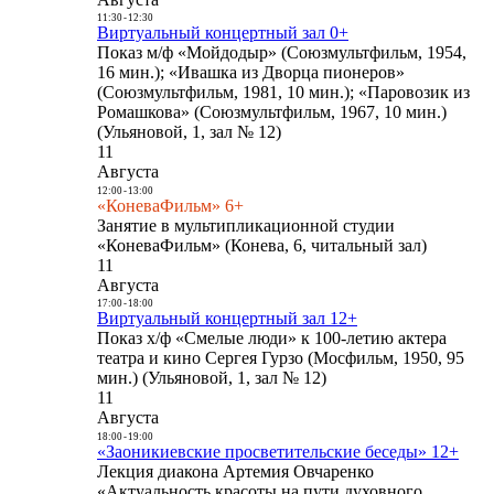
11:30
-
12:30
Виртуальный концертный зал 0+
Показ м/ф «Мойдодыр» (Союзмультфильм, 1954,
16 мин.); «Ивашка из Дворца пионеров»
(Союзмультфильм, 1981, 10 мин.); «Паровозик из
Ромашкова» (Союзмультфильм, 1967, 10 мин.)
(Ульяновой, 1, зал № 12)
11
Августа
12:00
-
13:00
«КоневаФильм» 6+
Занятие в мультипликационной студии
«КоневаФильм» (Конева, 6, читальный зал)
11
Августа
17:00
-
18:00
Виртуальный концертный зал 12+
Показ х/ф «Смелые люди» к 100-летию актера
театра и кино Сергея Гурзо (Мосфильм, 1950, 95
мин.) (Ульяновой, 1, зал № 12)
11
Августа
18:00
-
19:00
«Заоникиевские просветительские беседы» 12+
Лекция диакона Артемия Овчаренко
«Актуальность красоты на пути духовного