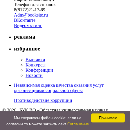
Телефон для справок –
8(8172)21-17-69
Adm@booksite.ru
ВКонтакте
Видеохостинг
реклама
избранное
Выставки
Конкурсы
Конференции
Новости
Независимая оценка качества оказания услуг
организациями социальной сферы
Противодействие коррупции
© 2026 | БУК ВО «Областная универсальная научная
библиотека»
Мы cохраняем файлы cookie: если не
Принимаю
↑
согласны то можете закрыть сайт
Соглашение