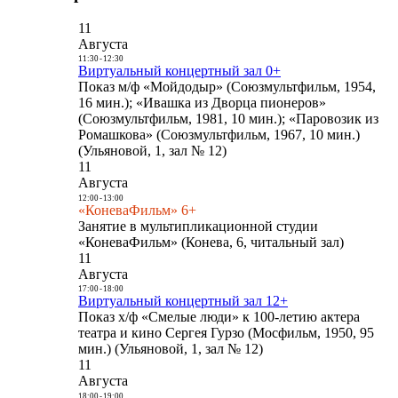
11
Августа
11:30
-
12:30
Виртуальный концертный зал 0+
Показ м/ф «Мойдодыр» (Союзмультфильм, 1954,
16 мин.); «Ивашка из Дворца пионеров»
(Союзмультфильм, 1981, 10 мин.); «Паровозик из
Ромашкова» (Союзмультфильм, 1967, 10 мин.)
(Ульяновой, 1, зал № 12)
11
Августа
12:00
-
13:00
«КоневаФильм» 6+
Занятие в мультипликационной студии
«КоневаФильм» (Конева, 6, читальный зал)
11
Августа
17:00
-
18:00
Виртуальный концертный зал 12+
Показ х/ф «Смелые люди» к 100-летию актера
театра и кино Сергея Гурзо (Мосфильм, 1950, 95
мин.) (Ульяновой, 1, зал № 12)
11
Августа
18:00
-
19:00