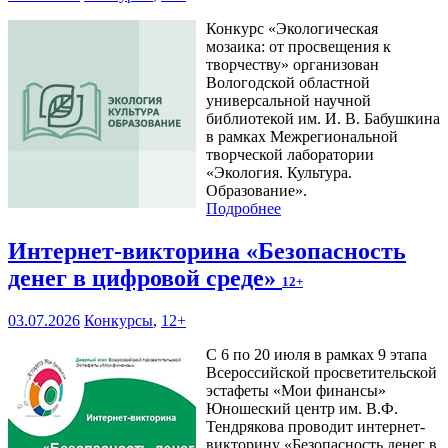
Конкурс «Экологическая
мозаика: от просвещения к
творчеству» организован
Вологодской областной
универсальной научной
библиотекой им. И. В. Бабушкина
в рамках Межрегиональной
творческой лаборатории
«Экология. Культура.
Образование».
Подробнее
Интернет-викторина «Безопасность
денег в цифровой среде»
12+
03.07.2026
Конкурсы
,
12+
С 6 по 20 июля в рамках 9 этапа
Всероссийской просветительской
эстафеты «Мои финансы»
Юношеский центр им. В.Ф.
Тендрякова проводит интернет-
викторину «Безопасность денег в