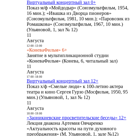
Виртуальный концертный зал 0+
Показ м/ф «Мойдодыр» (Союзмультфильм, 1954,
16 мин.); «Ивашка из Дворца пионеров»
(Союзмультфильм, 1981, 10 мин.); «Паровозик из
Ромашкова» (Союзмультфильм, 1967, 10 мин.)
(Ульяновой, 1, зал № 12)
11
Августа
12:00
-
13:00
«КоневаФильм» 6+
Занятие в мультипликационной студии
«КоневаФильм» (Конева, 6, читальный зал)
11
Августа
17:00
-
18:00
Виртуальный концертный зал 12+
Показ х/ф «Смелые люди» к 100-летию актера
театра и кино Сергея Гурзо (Мосфильм, 1950, 95
мин.) (Ульяновой, 1, зал № 12)
11
Августа
18:00
-
19:00
«Заоникиевские просветительские беседы» 12+
Лекция диакона Артемия Овчаренко
«Актуальность красоты на пути духовного
преображения» (М. Ульяновой, 1, зале №12)