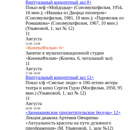
Виртуальный концертный зал 0+
Показ м/ф «Мойдодыр» (Союзмультфильм, 1954,
16 мин.); «Ивашка из Дворца пионеров»
(Союзмультфильм, 1981, 10 мин.); «Паровозик из
Ромашкова» (Союзмультфильм, 1967, 10 мин.)
(Ульяновой, 1, зал № 12)
11
Августа
12:00
-
13:00
«КоневаФильм» 6+
Занятие в мультипликационной студии
«КоневаФильм» (Конева, 6, читальный зал)
11
Августа
17:00
-
18:00
Виртуальный концертный зал 12+
Показ х/ф «Смелые люди» к 100-летию актера
театра и кино Сергея Гурзо (Мосфильм, 1950, 95
мин.) (Ульяновой, 1, зал № 12)
11
Августа
18:00
-
19:00
«Заоникиевские просветительские беседы» 12+
Лекция диакона Артемия Овчаренко
«Актуальность красоты на пути духовного
преображения» (М. Ульяновой, 1, зале №12)