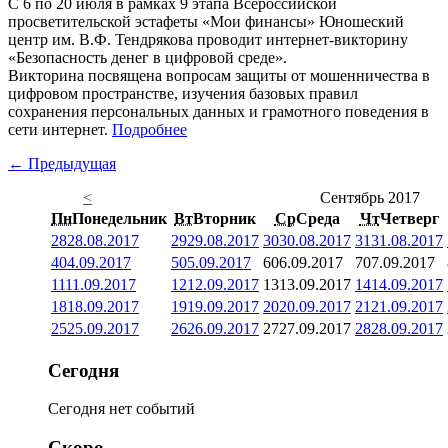
С 6 по 20 июля в рамках 9 этапа Всероссийской
просветительской эстафеты «Мои финансы» Юношеский
центр им. В.Ф. Тендрякова проводит интернет-викторину
«Безопасность денег в цифровой среде».
Викторина посвящена вопросам защиты от мошенничества в
цифровом пространстве, изучения базовых правил
сохранения персональных данных и грамотного поведения в
сети интернет.
Подробнее
← Предыдущая
<
Сентябрь 2017
Пн
Понедельник
Вт
Вторник
Ср
Среда
Чт
Четверг
28
28.08.2017
29
29.08.2017
30
30.08.2017
31
31.08.2017
4
04.09.2017
5
05.09.2017
6
06.09.2017
7
07.09.2017
11
11.09.2017
12
12.09.2017
13
13.09.2017
14
14.09.2017
18
18.09.2017
19
19.09.2017
20
20.09.2017
21
21.09.2017
25
25.09.2017
26
26.09.2017
27
27.09.2017
28
28.09.2017
Сегодня
Сегодня нет событий
Скоро