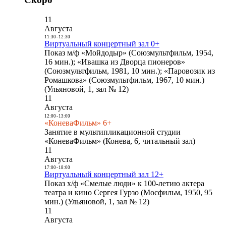
11
Августа
11:30
-
12:30
Виртуальный концертный зал 0+
Показ м/ф «Мойдодыр» (Союзмультфильм, 1954,
16 мин.); «Ивашка из Дворца пионеров»
(Союзмультфильм, 1981, 10 мин.); «Паровозик из
Ромашкова» (Союзмультфильм, 1967, 10 мин.)
(Ульяновой, 1, зал № 12)
11
Августа
12:00
-
13:00
«КоневаФильм» 6+
Занятие в мультипликационной студии
«КоневаФильм» (Конева, 6, читальный зал)
11
Августа
17:00
-
18:00
Виртуальный концертный зал 12+
Показ х/ф «Смелые люди» к 100-летию актера
театра и кино Сергея Гурзо (Мосфильм, 1950, 95
мин.) (Ульяновой, 1, зал № 12)
11
Августа