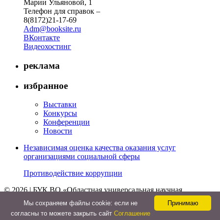
Марии Ульяновой, 1
Телефон для справок –
8(8172)21-17-69
Adm@booksite.ru
ВКонтакте
Видеохостинг
реклама
избранное
Выставки
Конкурсы
Конференции
Новости
Независимая оценка качества оказания услуг
организациями социальной сферы
Противодействие коррупции
© 2026 | БУК ВО «Областная универсальная научная
библиотека»
Мы cохраняем файлы cookie: если не
Принимаю
↑
согласны то можете закрыть сайт
Соглашение