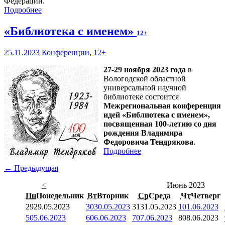
Федерации.
Подробнее
«Библиотека с именем»
12+
25.11.2023
Конференции
,
12+
27-29 ноября 2023 года
в
Вологодской областной
универсальной научной
библиотеке состоится
Межрегиональная конференция
идей «Библиотека с именем»,
посвященная 100-летию со дня
рождения Владимира
Федоровича Тендрякова
.
Подробнее
← Предыдущая
<
Июнь 2023
Пн
Понедельник
Вт
Вторник
Ср
Среда
Чт
Четверг
29
29.05.2023
30
30.05.2023
31
31.05.2023
1
01.06.2023
5
05.06.2023
6
06.06.2023
7
07.06.2023
8
08.06.2023