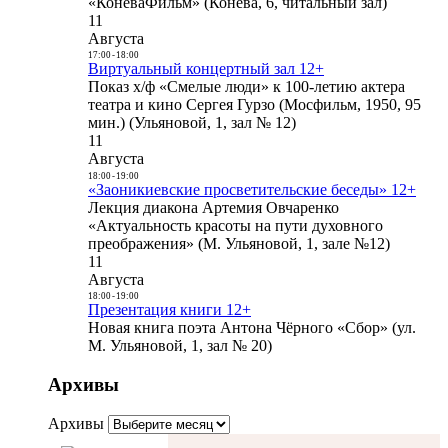
«КоневаФильм» (Конева, 6, читальный зал)
11
Августа
17:00
-
18:00
Виртуальный концертный зал 12+
Показ х/ф «Смелые люди» к 100-летию актера
театра и кино Сергея Гурзо (Мосфильм, 1950, 95
мин.) (Ульяновой, 1, зал № 12)
11
Августа
18:00
-
19:00
«Заоникиевские просветительские беседы» 12+
Лекция диакона Артемия Овчаренко
«Актуальность красоты на пути духовного
преображения» (М. Ульяновой, 1, зале №12)
11
Августа
18:00
-
19:00
Презентация книги 12+
Новая книга поэта Антона Чёрного «Сбор» (ул.
М. Ульяновой, 1, зал № 20)
Архивы
Архивы