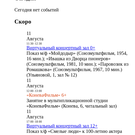
Сегодня нет событий
Скоро
11
Августа
11:30
-
12:30
Виртуальный концертный зал 0+
Показ м/ф «Мойдодыр» (Союзмультфильм, 1954,
16 мин.); «Ивашка из Дворца пионеров»
(Союзмультфильм, 1981, 10 мин.); «Паровозик из
Ромашкова» (Союзмультфильм, 1967, 10 мин.)
(Ульяновой, 1, зал № 12)
11
Августа
12:00
-
13:00
«КоневаФильм» 6+
Занятие в мультипликационной студии
«КоневаФильм» (Конева, 6, читальный зал)
11
Августа
17:00
-
18:00
Виртуальный концертный зал 12+
Показ х/ф «Смелые люди» к 100-летию актера