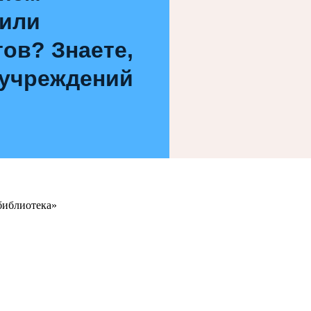
 или
ов? Знаете,
 учреждений
библиотека»