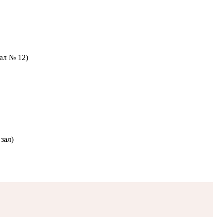
зал № 12)
зал)