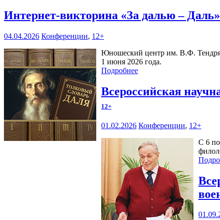
Интернет-викторина «За далью – Даль
04.04.2026
Конференции
,
12+
Юношеский центр им. В.Ф. Тендряк
1 июня 2026 года.
Подробнее
Всероссийская научн
12+
01.02.2026
Конференции
,
12+
С 6 п
филол
Подро
Все
вое
01.09.