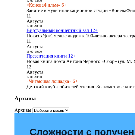
12:00
-
13:00
«КоневаФильм» 6+
Занятие в мультипликационной студии «КоневаФиль
11
Августа
17:00
-
18:00
Виртуальный концертный зал 12+
Показ х/ф «Смелые люди» к 100-летию актера театра
11
Августа
18:00
-
19:00
Презентация книги 12+
Новая книга поэта Антона Чёрного «Сбор» (ул. М. У
12
Августа
12:00
-
13:00
«Читающая лошадка» 6+
Детский клуб любителей чтения. Знакомство с книг
Архивы
Архивы
Сложности с получе