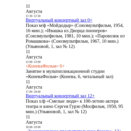
11
Августа
11:30
-
12:30
Виртуальный концертный зал 0+
Показ м/ф «Мойдодыр» (Союзмультфильм, 1954,
16 мин.); «Ивашка из Дворца пионеров»
(Союзмультфильм, 1981, 10 мин.); «Паровозик из
Ромашкова» (Союзмультфильм, 1967, 10 мин.)
(Ульяновой, 1, зал № 12)
11
Августа
12:00
-
13:00
«КоневаФильм» 6+
Занятие в мультипликационной студии
«КоневаФильм» (Конева, 6, читальный зал)
11
Августа
17:00
-
18:00
Виртуальный концертный зал 12+
Показ х/ф «Смелые люди» к 100-летию актера
театра и кино Сергея Гурзо (Мосфильм, 1950, 95
мин.) (Ульяновой, 1, зал № 12)
11
Августа
18:00
-
19:00