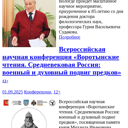
Вологде пройдет масштабное
научное мероприятие,
приуроченное к 85-летию со дня
рождения доктора
филологических наук,
профессора Гурия Васильевича
Судакова.
Подробнее
Всероссийская
научная конференция «Воротынские
чтения. Средневековая Россия:
военный и духовный подвиг предков»
12+
01.09.2025
Конференции
,
12+
Всероссийская научная
конференция «Воротынские
чтения. Средневековая Россия:
военный и духовный подвиг
предков», посвященная памяти
князя Михаила Ивановича