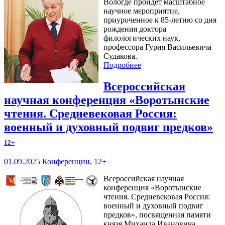
Вологде пройдет масштабное
научное мероприятие,
приуроченное к 85-летию со дня
рождения доктора
филологических наук,
профессора Гурия Васильевича
Судакова.
Подробнее
Всероссийская
научная конференция «Воротынские
чтения. Средневековая Россия:
военный и духовный подвиг предков»
12+
01.09.2025
Конференции
,
12+
Всероссийская научная
конференция «Воротынские
чтения. Средневековая Россия:
военный и духовный подвиг
предков», посвященная памяти
князя Михаила Ивановича