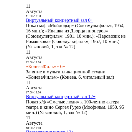
11
Августа
11:30
-
12:30
Виртуальный концертный зал 0+
Показ м/ф «Мойдодыр» (Союзмультфильм, 1954,
16 мин.); «Ивашка из Дворца пионеров»
(Союзмультфильм, 1981, 10 мин.); «Паровозик из
Ромашкова» (Союзмультфильм, 1967, 10 мин.)
(Ульяновой, 1, зал № 12)
11
Августа
12:00
-
13:00
«КоневаФильм» 6+
Занятие в мультипликационной студии
«КоневаФильм» (Конева, 6, читальный зал)
11
Августа
17:00
-
18:00
Виртуальный концертный зал 12+
Показ х/ф «Смелые люди» к 100-летию актера
театра и кино Сергея Гурзо (Мосфильм, 1950, 95
мин.) (Ульяновой, 1, зал № 12)
11
Августа
18:00
-
19:00