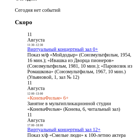
Сегодня нет событий
Скоро
11
Августа
11:30
-
12:30
Виртуальный концертный зал 0+
Показ м/ф «Мойдодыр» (Союзмультфильм, 1954,
16 мин.); «Ивашка из Дворца пионеров»
(Союзмультфильм, 1981, 10 мин.); «Паровозик из
Ромашкова» (Союзмультфильм, 1967, 10 мин.)
(Ульяновой, 1, зал № 12)
11
Августа
12:00
-
13:00
«КоневаФильм» 6+
Занятие в мультипликационной студии
«КоневаФильм» (Конева, 6, читальный зал)
11
Августа
17:00
-
18:00
Виртуальный концертный зал 12+
Показ х/ф «Смелые люди» к 100-летию актера