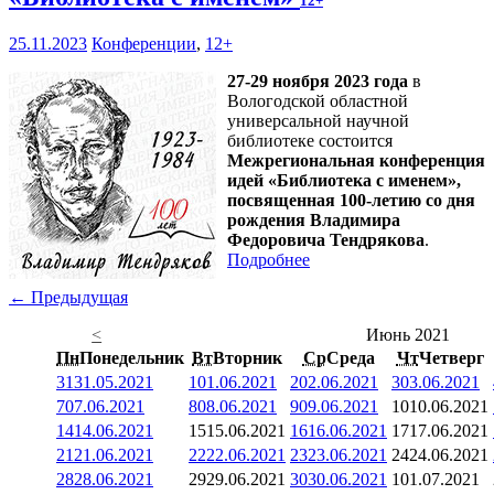
12+
25.11.2023
Конференции
,
12+
27-29 ноября 2023 года
в
Вологодской областной
универсальной научной
библиотеке состоится
Межрегиональная конференция
идей «Библиотека с именем»,
посвященная 100-летию со дня
рождения Владимира
Федоровича Тендрякова
.
Подробнее
← Предыдущая
<
Июнь 2021
Пн
Понедельник
Вт
Вторник
Ср
Среда
Чт
Четверг
31
31.05.2021
1
01.06.2021
2
02.06.2021
3
03.06.2021
7
07.06.2021
8
08.06.2021
9
09.06.2021
10
10.06.2021
14
14.06.2021
15
15.06.2021
16
16.06.2021
17
17.06.2021
21
21.06.2021
22
22.06.2021
23
23.06.2021
24
24.06.2021
28
28.06.2021
29
29.06.2021
30
30.06.2021
1
01.07.2021