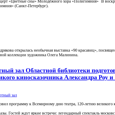
В воскр
гимния» (Санкт-Петербург).
дрякова открылась необычная выставка «90 красавиц», посвящ
чной коллекции художника Олега Малинина.
ный зал Областной библиотеки подгото
ликого киносказочника Александра Роу и
ртный зал
зы. Гостей ждут яркие встречи: легендарный спектакль московс