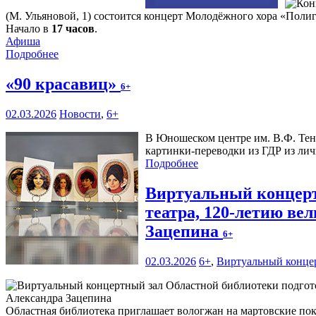
(М. Ульяновой, 1) состоится концерт Молодёжного хора «Поли
Начало в
17 часов
.
Афиша
Подробнее
«90 красавиц»
6+
02.03.2026
Новости
,
6+
В Юношеском центре им. В.Ф. Тен
картинки-переводки из ГДР из ли
Подробнее
Виртуальный концерт
театра, 120-летию ве
Зацепина
6+
02.03.2026
6+
,
Виртуальный конце
Областная библиотека приглашает вологжан на мартовские пока