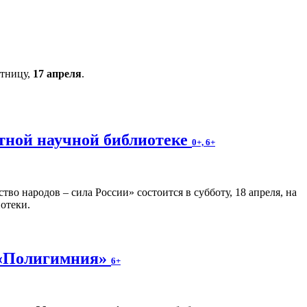
ятницу,
17 апреля
.
стной научной библиотеке
0+, 6+
о народов – сила России» состоится в субботу, 18 апреля, на
отеки.
 «Полигимния»
6+