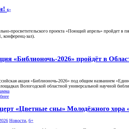
н!
6+
льно-просветительского проекта «Поющий апрель» пройдет в п
, конференц-зал).
кция «Библионочь-2026» пройдёт в Обла
ссийская акция «Библионочь-2026» под общим названием «Единств
площадках Вологодской областной универсальной научной библи
амма
бнее
церт «Цветные сны» Молодёжного хора
2026
Новости
,
6+