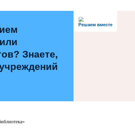
Решаем вместе
нием
 или
ов? Знаете,
 учреждений
библиотека»