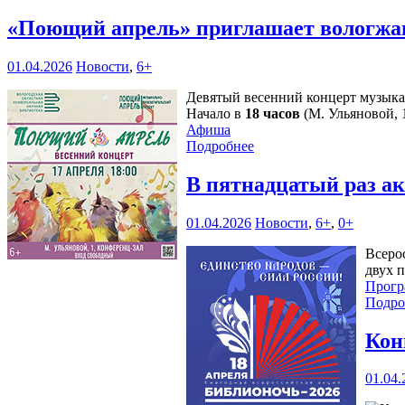
«Поющий апрель» приглашает вологжа
01.04.2026
Новости
,
6+
Девятый весенний концерт музыка
Начало в
18 часов
(М. Ульяновой, 1
Афиша
Подробнее
В пятнадцатый раз а
01.04.2026
Новости
,
6+
,
0+
Всеро
двух 
Прогр
Подро
Кон
01.04.