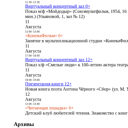
11:30
-
12:30
Виртуальный концертный зал 0+
Показ м/ф «Мойдодыр» (Союзмультфильм, 1954, 16 
мин.) (Ульяновой, 1, зал № 12)
11
Августа
12:00
-
13:00
«КоневаФильм» 6+
Занятие в мультипликационной студии «КоневаФиль
11
Августа
17:00
-
18:00
Виртуальный концертный зал 12+
Показ х/ф «Смелые люди» к 100-летию актера театра
11
Августа
18:00
-
19:00
Презентация книги 12+
Новая книга поэта Антона Чёрного «Сбор» (ул. М. У
12
Августа
12:00
-
13:00
«Читающая лошадка» 6+
Детский клуб любителей чтения. Знакомство с книг
Архивы