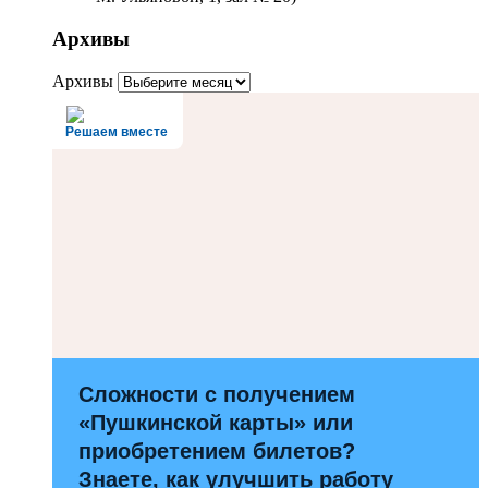
Архивы
Архивы
Решаем вместе
Сложности с получением
«Пушкинской карты» или
приобретением билетов?
Знаете, как улучшить работу