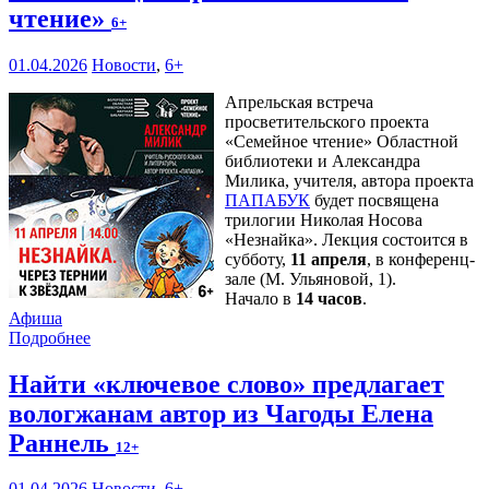
чтение»
6+
01.04.2026
Новости
,
6+
Апрельская встреча
просветительского проекта
«Семейное чтение» Областной
библиотеки и Александра
Милика, учителя, автора проекта
ПАПАБУК
будет посвящена
трилогии Николая Носова
«Незнайка». Лекция состоится в
субботу,
11 апреля
, в конференц-
зале (М. Ульяновой, 1).
Начало в
14 часов
.
Афиша
Подробнее
Найти «ключевое слово» предлагает
вологжанам автор из Чагоды Елена
Раннель
12+
01.04.2026
Новости
,
6+