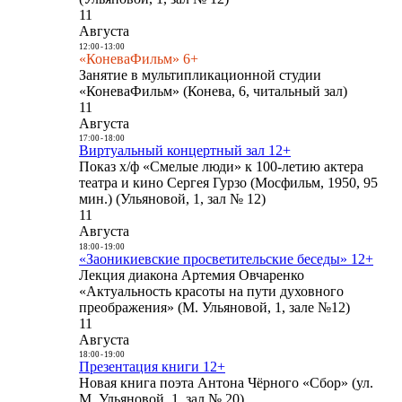
11
Августа
12:00
-
13:00
«КоневаФильм» 6+
Занятие в мультипликационной студии
«КоневаФильм» (Конева, 6, читальный зал)
11
Августа
17:00
-
18:00
Виртуальный концертный зал 12+
Показ х/ф «Смелые люди» к 100-летию актера
театра и кино Сергея Гурзо (Мосфильм, 1950, 95
мин.) (Ульяновой, 1, зал № 12)
11
Августа
18:00
-
19:00
«Заоникиевские просветительские беседы» 12+
Лекция диакона Артемия Овчаренко
«Актуальность красоты на пути духовного
преображения» (М. Ульяновой, 1, зале №12)
11
Августа
18:00
-
19:00
Презентация книги 12+
Новая книга поэта Антона Чёрного «Сбор» (ул.
М. Ульяновой, 1, зал № 20)