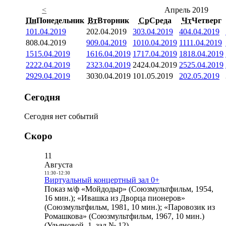
<
Апрель 2019
Пн
Понедельник
Вт
Вторник
Ср
Среда
Чт
Четверг
1
01.04.2019
2
02.04.2019
3
03.04.2019
4
04.04.2019
8
08.04.2019
9
09.04.2019
10
10.04.2019
11
11.04.2019
15
15.04.2019
16
16.04.2019
17
17.04.2019
18
18.04.2019
22
22.04.2019
23
23.04.2019
24
24.04.2019
25
25.04.2019
29
29.04.2019
30
30.04.2019
1
01.05.2019
2
02.05.2019
Сегодня
Сегодня нет событий
Скоро
11
Августа
11:30
-
12:30
Виртуальный концертный зал 0+
Показ м/ф «Мойдодыр» (Союзмультфильм, 1954,
16 мин.); «Ивашка из Дворца пионеров»
(Союзмультфильм, 1981, 10 мин.); «Паровозик из
Ромашкова» (Союзмультфильм, 1967, 10 мин.)
(Ульяновой, 1, зал № 12)