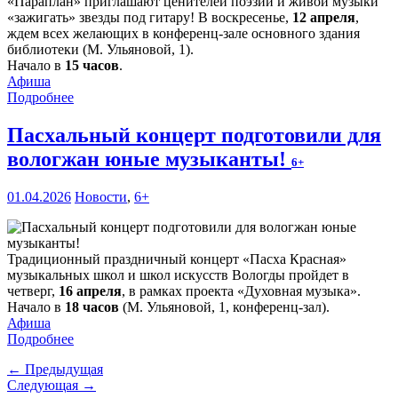
«Параплан» приглашают ценителей поэзии и живой музыки
«зажигать» звезды под гитару! В воскресенье,
12 апреля
,
ждем всех желающих в конференц-зале основного здания
библиотеки (М. Ульяновой, 1).
Начало в
15 часов
.
Афиша
Подробнее
Пасхальный концерт подготовили для
вологжан юные музыканты!
6+
01.04.2026
Новости
,
6+
Традиционный праздничный концерт «Пасха Красная»
музыкальных школ и школ искусств Вологды пройдет в
четверг,
16 апреля
, в рамках проекта «Духовная музыка».
Начало в
18 часов
(М. Ульяновой, 1, конференц-зал).
Афиша
Подробнее
← Предыдущая
Следующая →