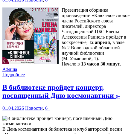
Презентация сборника
произведений «Ключевое слово»
члена Российского союза
писателей, директора
Чагодощенской ЦБС Елены
Алексеевны Раннель пройдёт в
воскресенье,
12 апреля
, в зале
№ 2 Вологодской областной
научной библиотеки
(М. Ульяновой, 1).
Начало в
13 часов 30 минут
.
Афиша
Подробнее
В библиотеке пройдет концерт,
посвященный Дню космонавтики
6+
01.04.2026
Новости
,
6+
В День космонавтики библиотека и клуб авторской песни