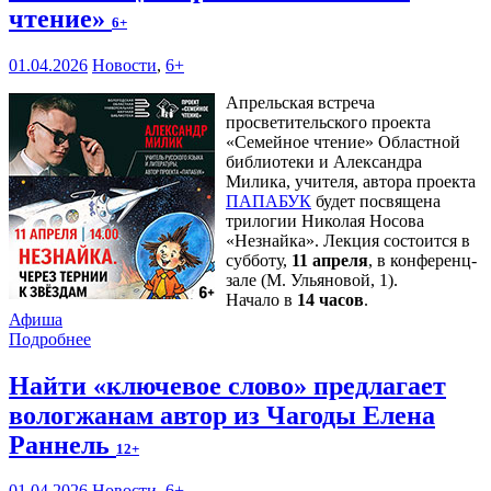
чтение»
6+
01.04.2026
Новости
,
6+
Апрельская встреча
просветительского проекта
«Семейное чтение» Областной
библиотеки и Александра
Милика, учителя, автора проекта
ПАПАБУК
будет посвящена
трилогии Николая Носова
«Незнайка». Лекция состоится в
субботу,
11 апреля
, в конференц-
зале (М. Ульяновой, 1).
Начало в
14 часов
.
Афиша
Подробнее
Найти «ключевое слово» предлагает
вологжанам автор из Чагоды Елена
Раннель
12+
01.04.2026
Новости
,
6+