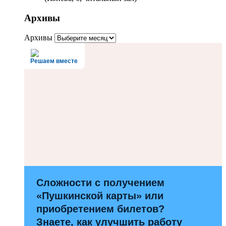
Архивы
Архивы
Решаем вместе
Сложности с получением
«Пушкинской карты» или
приобретением билетов?
Знаете, как улучшить работу