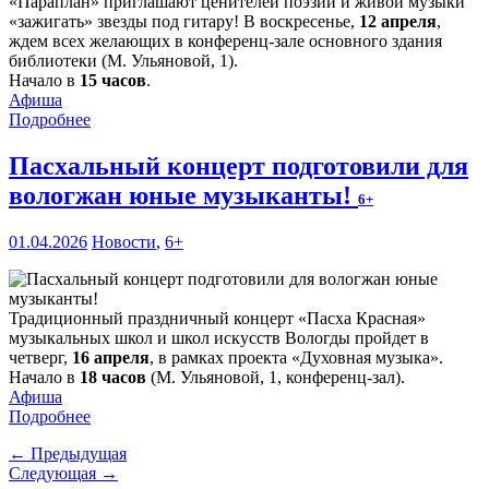
«Параплан» приглашают ценителей поэзии и живой музыки
«зажигать» звезды под гитару! В воскресенье,
12 апреля
,
ждем всех желающих в конференц-зале основного здания
библиотеки (М. Ульяновой, 1).
Начало в
15 часов
.
Афиша
Подробнее
Пасхальный концерт подготовили для
вологжан юные музыканты!
6+
01.04.2026
Новости
,
6+
Традиционный праздничный концерт «Пасха Красная»
музыкальных школ и школ искусств Вологды пройдет в
четверг,
16 апреля
, в рамках проекта «Духовная музыка».
Начало в
18 часов
(М. Ульяновой, 1, конференц-зал).
Афиша
Подробнее
← Предыдущая
Следующая →