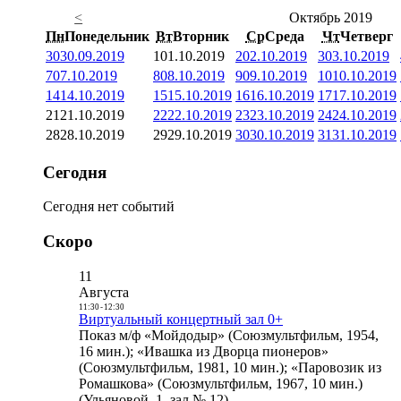
<
Октябрь 2019
Пн
Понедельник
Вт
Вторник
Ср
Среда
Чт
Четверг
30
30.09.2019
1
01.10.2019
2
02.10.2019
3
03.10.2019
7
07.10.2019
8
08.10.2019
9
09.10.2019
10
10.10.2019
14
14.10.2019
15
15.10.2019
16
16.10.2019
17
17.10.2019
21
21.10.2019
22
22.10.2019
23
23.10.2019
24
24.10.2019
28
28.10.2019
29
29.10.2019
30
30.10.2019
31
31.10.2019
Сегодня
Сегодня нет событий
Скоро
11
Августа
11:30
-
12:30
Виртуальный концертный зал 0+
Показ м/ф «Мойдодыр» (Союзмультфильм, 1954,
16 мин.); «Ивашка из Дворца пионеров»
(Союзмультфильм, 1981, 10 мин.); «Паровозик из
Ромашкова» (Союзмультфильм, 1967, 10 мин.)
(Ульяновой, 1, зал № 12)