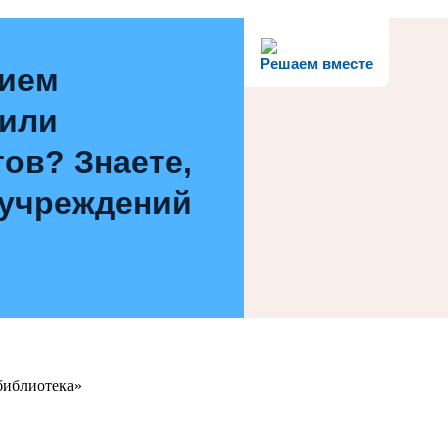
Решаем вместе
нием
 или
ов? Знаете,
 учреждений
библиотека»