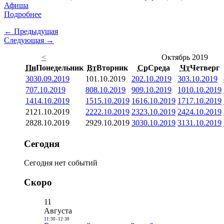
Афиша
Подробнее
← Предыдущая
Следующая →
<
Октябрь 2019
Пн
Понедельник
Вт
Вторник
Ср
Среда
Чт
Четверг
30
30.09.2019
1
01.10.2019
2
02.10.2019
3
03.10.2019
7
07.10.2019
8
08.10.2019
9
09.10.2019
10
10.10.2019
14
14.10.2019
15
15.10.2019
16
16.10.2019
17
17.10.2019
21
21.10.2019
22
22.10.2019
23
23.10.2019
24
24.10.2019
28
28.10.2019
29
29.10.2019
30
30.10.2019
31
31.10.2019
Сегодня
Сегодня нет событий
Скоро
11
Августа
11:30
-
12:30