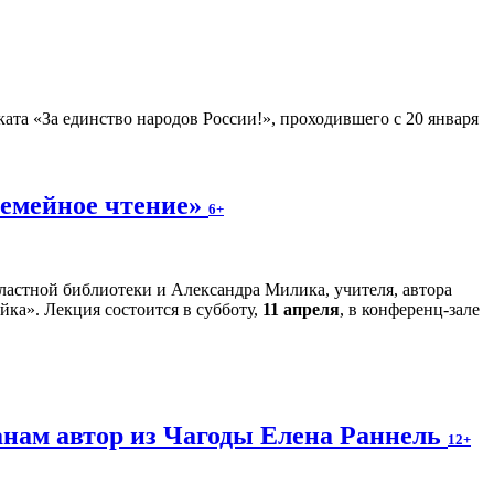
ата «За единство народов России!», проходившего с 20 января
Семейное чтение»
6+
ластной библиотеки и Александра Милика, учителя, автора
ка». Лекция состоится в субботу,
11 апреля
, в конференц-зале
анам автор из Чагоды Елена Раннель
12+