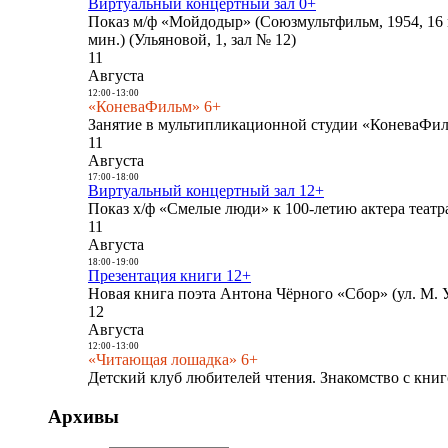
Виртуальный концертный зал 0+
Показ м/ф «Мойдодыр» (Союзмультфильм, 1954, 16 
мин.) (Ульяновой, 1, зал № 12)
11
Августа
12:00
-
13:00
«КоневаФильм» 6+
Занятие в мультипликационной студии «КоневаФиль
11
Августа
17:00
-
18:00
Виртуальный концертный зал 12+
Показ х/ф «Смелые люди» к 100-летию актера театра
11
Августа
18:00
-
19:00
Презентация книги 12+
Новая книга поэта Антона Чёрного «Сбор» (ул. М. У
12
Августа
12:00
-
13:00
«Читающая лошадка» 6+
Детский клуб любителей чтения. Знакомство с книг
Архивы