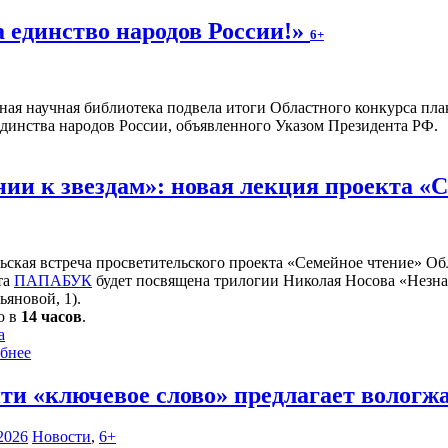
а единство народов России!»
6+
ная научная библиотека подвела итоги Областного конкурса плак
единства народов России, объявленного Указом Президента РФ.
нии к звездам»: новая лекция проекта «
ьская встреча просветительского проекта «Семейное чтение» Об
та
ПАПАБУК
будет посвящена трилогии Николая Носова «Незнай
ьяновой, 1).
о в
14 часов
.
а
бнее
ти «ключевое слово» предлагает вологж
2026
Новости
,
6+