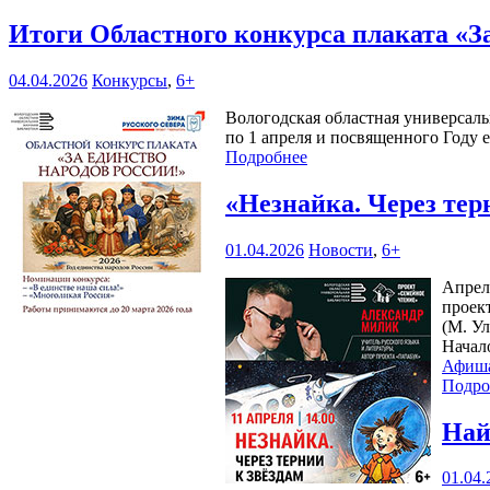
Итоги Областного конкурса плаката «З
04.04.2026
Конкурсы
,
6+
Вологодская областная универсаль
по 1 апреля и посвященного Году 
Подробнее
«Незнайка. Через тер
01.04.2026
Новости
,
6+
Апрел
проек
(М. Ул
Начал
Афиш
Подро
Най
01.04.