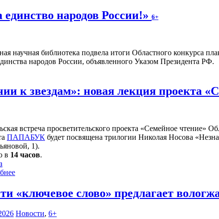
а единство народов России!»
6+
ная научная библиотека подвела итоги Областного конкурса плак
единства народов России, объявленного Указом Президента РФ.
нии к звездам»: новая лекция проекта «
ьская встреча просветительского проекта «Семейное чтение» Об
та
ПАПАБУК
будет посвящена трилогии Николая Носова «Незнай
ьяновой, 1).
о в
14 часов
.
а
бнее
ти «ключевое слово» предлагает вологж
2026
Новости
,
6+