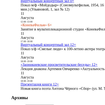
Виртуальный концертный зал 0+
Показ м/ф «Мойдодыр» (Союзмультфильм, 1954, 16 
мин.) (Ульяновой, 1, зал № 12)
11
Августа
12:00
-
13:00
«КоневаФильм» 6+
Занятие в мультипликационной студии «КоневаФиль
11
Августа
17:00
-
18:00
Виртуальный концертный зал 12+
Показ х/ф «Смелые люди» к 100-летию актера театра
11
Августа
18:00
-
19:00
«Заоникиевские просветительские беседы» 12+
Лекция диакона Артемия Овчаренко «Актуальность 
11
Августа
18:00
-
19:00
Презентация книги 12+
Новая книга поэта Антона Чёрного «Сбор» (ул. М. У
Архивы