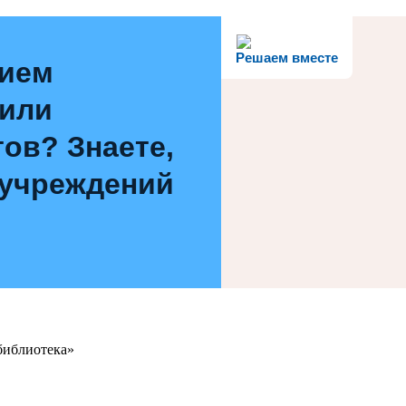
Решаем вместе
нием
 или
ов? Знаете,
 учреждений
библиотека»