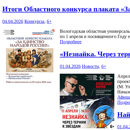
Итоги Областного конкурса плаката «З
04.04.2026
Конкурсы
,
6+
Вологодская областная универсаль
по 1 апреля и посвященного Году 
Подробнее
«Незнайка. Через тер
01.04.2026
Новости
,
6+
Апрел
проек
(М. Ул
Начал
Афиш
Подро
Най
01.04.