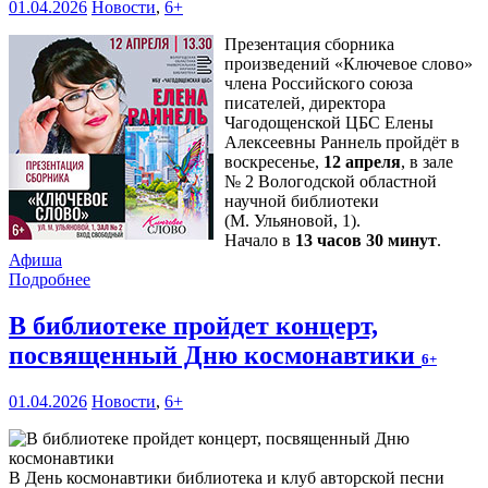
01.04.2026
Новости
,
6+
Презентация сборника
произведений «Ключевое слово»
члена Российского союза
писателей, директора
Чагодощенской ЦБС Елены
Алексеевны Раннель пройдёт в
воскресенье,
12 апреля
, в зале
№ 2 Вологодской областной
научной библиотеки
(М. Ульяновой, 1).
Начало в
13 часов 30 минут
.
Афиша
Подробнее
В библиотеке пройдет концерт,
посвященный Дню космонавтики
6+
01.04.2026
Новости
,
6+
В День космонавтики библиотека и клуб авторской песни