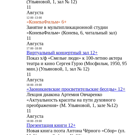
(Ульяновой, 1, зал № 12)
11
Августа
12:00
-
13:00
«КоневаФильм» 6+
Занятие в мультипликационной студии
«КоневаФильм» (Конева, 6, читальный зал)
11
Августа
17:00
-
18:00
Виртуальный концертный зал 12+
Показ х/ф «Смелые люди» к 100-летию актера
театра и кино Сергея Гурзо (Мосфильм, 1950, 95
мин.) (Ульяновой, 1, зал № 12)
11
Августа
18:00
-
19:00
«Заоникиевские просветительские беседы» 12+
Лекция диакона Артемия Овчаренко
«Актуальность красоты на пути духовного
преображения» (М. Ульяновой, 1, зале №12)
11
Августа
18:00
-
19:00
Презентация книги 12+
Новая книга поэта Антона Чёрного «Сбор» (ул.