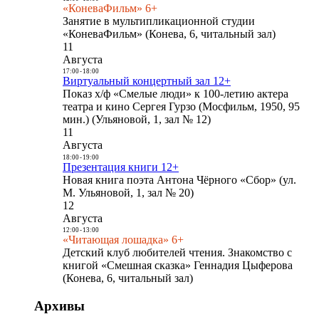
«КоневаФильм» 6+
Занятие в мультипликационной студии
«КоневаФильм» (Конева, 6, читальный зал)
11
Августа
17:00
-
18:00
Виртуальный концертный зал 12+
Показ х/ф «Смелые люди» к 100-летию актера
театра и кино Сергея Гурзо (Мосфильм, 1950, 95
мин.) (Ульяновой, 1, зал № 12)
11
Августа
18:00
-
19:00
Презентация книги 12+
Новая книга поэта Антона Чёрного «Сбор» (ул.
М. Ульяновой, 1, зал № 20)
12
Августа
12:00
-
13:00
«Читающая лошадка» 6+
Детский клуб любителей чтения. Знакомство с
книгой «Смешная сказка» Геннадия Цыферова
(Конева, 6, читальный зал)
Архивы