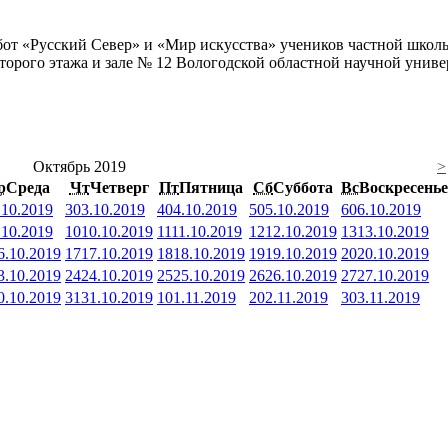
бот «Русский Север» и «Мир искусства» учеников частной школы
второго этажа и зале № 12 Вологодской областной научной униве
Октябрь 2019
>
р
Среда
Чт
Четверг
Пт
Пятница
Сб
Суббота
Вс
Воскресенье
.10.2019
3
03.10.2019
4
04.10.2019
5
05.10.2019
6
06.10.2019
.10.2019
10
10.10.2019
11
11.10.2019
12
12.10.2019
13
13.10.2019
6.10.2019
17
17.10.2019
18
18.10.2019
19
19.10.2019
20
20.10.2019
3.10.2019
24
24.10.2019
25
25.10.2019
26
26.10.2019
27
27.10.2019
0.10.2019
31
31.10.2019
1
01.11.2019
2
02.11.2019
3
03.11.2019