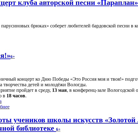
церт клуба авторской песни «Параплан
парусиновых брюках» соберет любителей бардовской песни в ко
я!»
6+
ничный концерт ко Дню Победы «Это Россия моя и твоя!» подгот
а творчества детей и молодёжи Вологды.
риятие пройдет в среду,
13 мая
, в конференц-зале Вологодской 
о в
18 часов
.
а
бнее
оты учеников школы искусств «Золотой 
чной библиотеке
6+