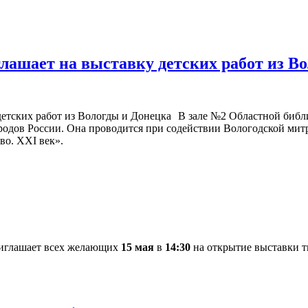
глашает на выставку детских работ из В
В зале №2 Областной библи
народов России. Она проводится при содействии Вологодской ми
во. XXI век».
риглашает всех желающих
15 мая
в
14:30
на открытие выставки т