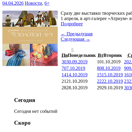
04.04.2026
Новости
,
6+
Сразу две выставки творческих ра
1 апреля, в арт-галерее «Атриум» 
Подробнее
← Предыдущая
Следующая →
<
Пн
Понедельник
Вт
Вторник
С
30
30.09.2019
1
01.10.2019
2
02
7
07.10.2019
8
08.10.2019
9
09
14
14.10.2019
15
15.10.2019
16
1
21
21.10.2019
22
22.10.2019
23
2
28
28.10.2019
29
29.10.2019
30
3
Сегодня
Сегодня нет событий
Скоро