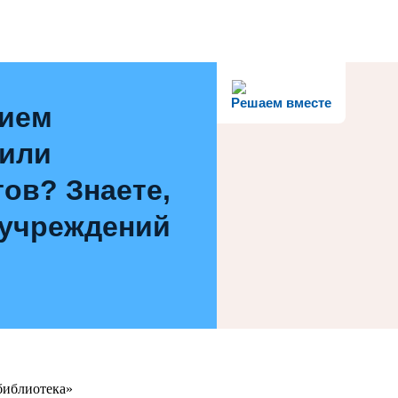
Решаем вместе
нием
 или
ов? Знаете,
 учреждений
библиотека»