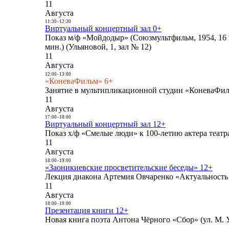
11
Августа
11:30
-
12:30
Виртуальный концертный зал 0+
Показ м/ф «Мойдодыр» (Союзмультфильм, 1954, 16 
мин.) (Ульяновой, 1, зал № 12)
11
Августа
12:00
-
13:00
«КоневаФильм» 6+
Занятие в мультипликационной студии «КоневаФиль
11
Августа
17:00
-
18:00
Виртуальный концертный зал 12+
Показ х/ф «Смелые люди» к 100-летию актера театра
11
Августа
18:00
-
19:00
«Заоникиевские просветительские беседы» 12+
Лекция диакона Артемия Овчаренко «Актуальность 
11
Августа
18:00
-
19:00
Презентация книги 12+
Новая книга поэта Антона Чёрного «Сбор» (ул. М. У