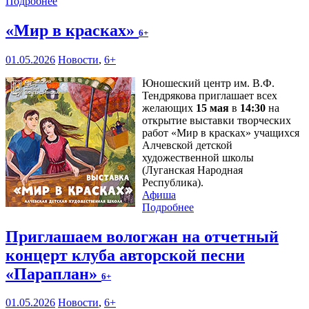
Подробнее
«Мир в красках»
6+
01.05.2026
Новости
,
6+
Юношеский центр им. В.Ф.
Тендрякова приглашает всех
желающих
15 мая
в
14:30
на
открытие выставки творческих
работ «Мир в красках» учащихся
Алчевской детской
художественной школы
(Луганская Народная
Республика).
Афиша
Подробнее
Приглашаем вологжан на отчетный
концерт клуба авторской песни
«Параплан»
6+
01.05.2026
Новости
,
6+