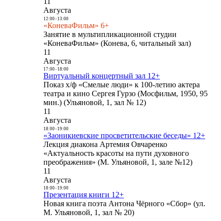
11
Августа
12:00
-
13:00
«КоневаФильм» 6+
Занятие в мультипликационной студии
«КоневаФильм» (Конева, 6, читальный зал)
11
Августа
17:00
-
18:00
Виртуальный концертный зал 12+
Показ х/ф «Смелые люди» к 100-летию актера
театра и кино Сергея Гурзо (Мосфильм, 1950, 95
мин.) (Ульяновой, 1, зал № 12)
11
Августа
18:00
-
19:00
«Заоникиевские просветительские беседы» 12+
Лекция диакона Артемия Овчаренко
«Актуальность красоты на пути духовного
преображения» (М. Ульяновой, 1, зале №12)
11
Августа
18:00
-
19:00
Презентация книги 12+
Новая книга поэта Антона Чёрного «Сбор» (ул.
М. Ульяновой, 1, зал № 20)