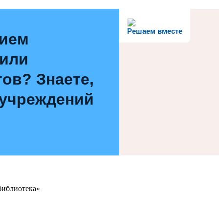
Решаем вместе
нием
 или
ов? Знаете,
 учреждений
библиотека»