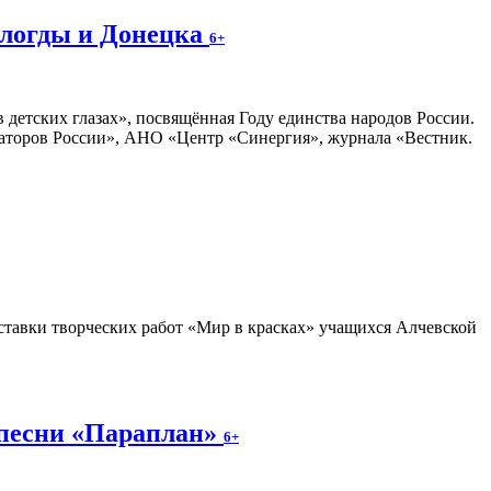
ологды и Донецка
6+
 детских глазах», посвящённая Году единства народов России.
раторов России», АНО «Центр «Синергия», журнала «Вестник.
тавки творческих работ «Мир в красках» учащихся Алчевской
 песни «Параплан»
6+