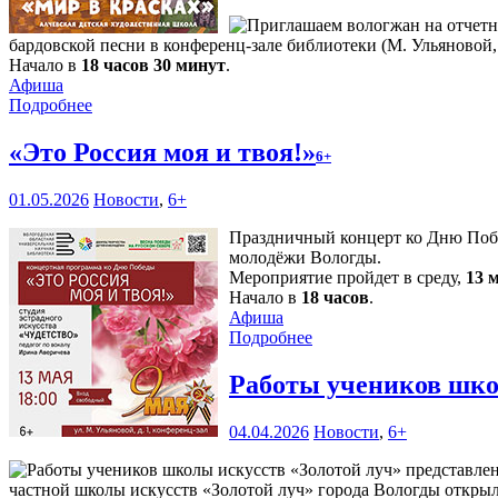
бардовской песни в конференц-зале библиотеки (М. Ульяновой,1
Начало в
18 часов 30 минут
.
Афиша
Подробнее
«Это Россия моя и твоя!»
6+
01.05.2026
Новости
,
6+
Праздничный концерт ко Дню Побед
молодёжи Вологды.
Мероприятие пройдет в среду,
13 
Начало в
18 часов
.
Афиша
Подробнее
Работы учеников шко
04.04.2026
Новости
,
6+
частной школы искусств «Золотой луч» города Вологды открыли