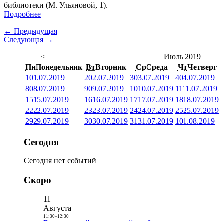
библиотеки (М. Ульяновой, 1).
Подробнее
← Предыдущая
Следующая →
<
Июль 2019
Пн
Понедельник
Вт
Вторник
Ср
Среда
Чт
Четверг
1
01.07.2019
2
02.07.2019
3
03.07.2019
4
04.07.2019
8
08.07.2019
9
09.07.2019
10
10.07.2019
11
11.07.2019
15
15.07.2019
16
16.07.2019
17
17.07.2019
18
18.07.2019
22
22.07.2019
23
23.07.2019
24
24.07.2019
25
25.07.2019
29
29.07.2019
30
30.07.2019
31
31.07.2019
1
01.08.2019
Сегодня
Сегодня нет событий
Скоро
11
Августа
11:30
-
12:30