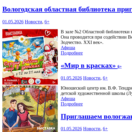
Вологодская областная библиотека при
01.05.2026
Новости
,
6+
В зале №2 Областной библиотеки н
Она проводится при содействии В
Зодчество. XXI век».
Афиша
Подробнее
«Мир в красках»
6+
01.05.2026
Новости
,
6+
Юношеский центр им. В.Ф. Тендр
детской художественной школы (Л
Афиша
Подробнее
Приглашаем вологжан
01.05.2026
Новости
,
6+