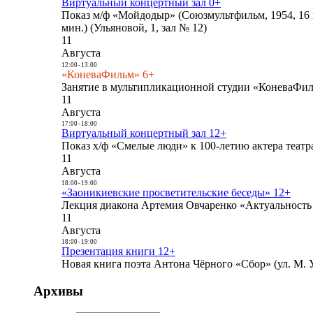
Виртуальный концертный зал 0+
Показ м/ф «Мойдодыр» (Союзмультфильм, 1954, 16 
мин.) (Ульяновой, 1, зал № 12)
11
Августа
12:00
-
13:00
«КоневаФильм» 6+
Занятие в мультипликационной студии «КоневаФиль
11
Августа
17:00
-
18:00
Виртуальный концертный зал 12+
Показ х/ф «Смелые люди» к 100-летию актера театра
11
Августа
18:00
-
19:00
«Заоникиевские просветительские беседы» 12+
Лекция диакона Артемия Овчаренко «Актуальность 
11
Августа
18:00
-
19:00
Презентация книги 12+
Новая книга поэта Антона Чёрного «Сбор» (ул. М. У
Архивы