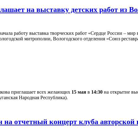
глашает на выставку детских работ из В
ачала работу выставка творческих работ «Сердце России – мир в
ологодской митрополии, Вологодского отделения «Союз рестав
якова приглашает всех желающих
15 мая
в
14:30
на открытие выс
уганская Народная Республика).
 на отчетный концерт клуба авторской