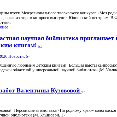
дены итоги Межрегионального творческого конкурса «Моя роди
ва, организатором которого выступил Юношеский центр им. В.Ф
отеки.
бнее
астная научная библиотека приглашает
ским книгам!
6+
2026
Новости
,
6+
Большая выставка-просмо
годской областной универсальной научной библиотеки (М. Ульянов
работ Валентины Кузововой
6+
Персональная выставка «По родному краю» вологодского
чной библиотеки (М. Ульяновой, 1).