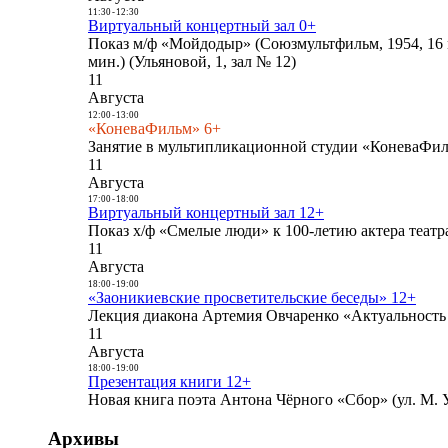
11:30
-
12:30
Виртуальный концертный зал 0+
Показ м/ф «Мойдодыр» (Союзмультфильм, 1954, 16 
мин.) (Ульяновой, 1, зал № 12)
11
Августа
12:00
-
13:00
«КоневаФильм» 6+
Занятие в мультипликационной студии «КоневаФиль
11
Августа
17:00
-
18:00
Виртуальный концертный зал 12+
Показ х/ф «Смелые люди» к 100-летию актера театра
11
Августа
18:00
-
19:00
«Заоникиевские просветительские беседы» 12+
Лекция диакона Артемия Овчаренко «Актуальность 
11
Августа
18:00
-
19:00
Презентация книги 12+
Новая книга поэта Антона Чёрного «Сбор» (ул. М. У
Архивы