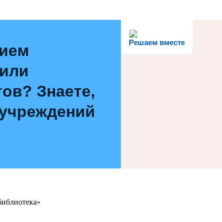
Решаем вместе
нием
 или
ов? Знаете,
 учреждений
библиотека»