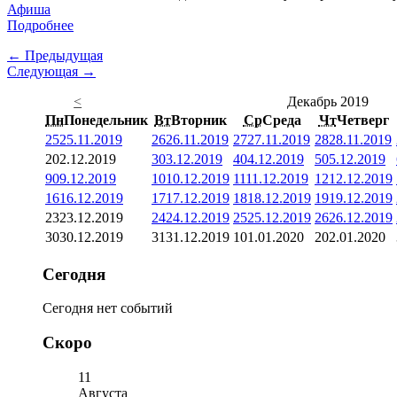
Афиша
Подробнее
← Предыдущая
Следующая →
<
Декабрь 2019
Пн
Понедельник
Вт
Вторник
Ср
Среда
Чт
Четверг
25
25.11.2019
26
26.11.2019
27
27.11.2019
28
28.11.2019
2
02.12.2019
3
03.12.2019
4
04.12.2019
5
05.12.2019
9
09.12.2019
10
10.12.2019
11
11.12.2019
12
12.12.2019
16
16.12.2019
17
17.12.2019
18
18.12.2019
19
19.12.2019
23
23.12.2019
24
24.12.2019
25
25.12.2019
26
26.12.2019
30
30.12.2019
31
31.12.2019
1
01.01.2020
2
02.01.2020
Сегодня
Сегодня нет событий
Скоро
11
Августа