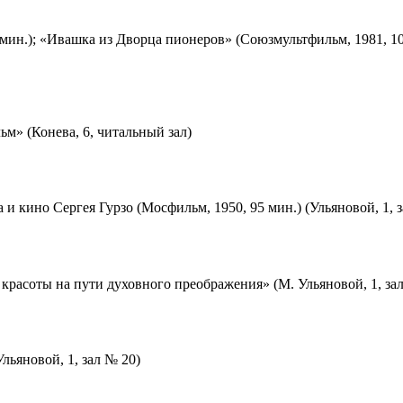
мин.); «Ивашка из Дворца пионеров» (Союзмультфильм, 1981, 10
м» (Конева, 6, читальный зал)
 и кино Сергея Гурзо (Мосфильм, 1950, 95 мин.) (Ульяновой, 1, 
красоты на пути духовного преображения» (М. Ульяновой, 1, за
льяновой, 1, зал № 20)