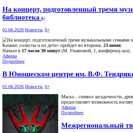
На концерт, подготовленный тремя му
библиотека
6+
01.06.2026
Новости
,
6+
Казани: солисты и их дети» пройдет во вторник,
23 июня
.
Начало в
17 часов 30 минут
(М. Ульяновой, 1, конференц-зал).
Афиша
Подробнее
В Юношеском центре им. В.Ф. Тендряк
01.06.2026
Новости
,
6+
Маска – символ загадочности, дре
предоставляет возможность взглян
Афиша
Подробнее
Межрегиональный тво