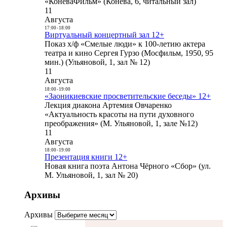
«КоневаФильм» (Конева, 6, читальный зал)
11
Августа
17:00
-
18:00
Виртуальный концертный зал 12+
Показ х/ф «Смелые люди» к 100-летию актера
театра и кино Сергея Гурзо (Мосфильм, 1950, 95
мин.) (Ульяновой, 1, зал № 12)
11
Августа
18:00
-
19:00
«Заоникиевские просветительские беседы» 12+
Лекция диакона Артемия Овчаренко
«Актуальность красоты на пути духовного
преображения» (М. Ульяновой, 1, зале №12)
11
Августа
18:00
-
19:00
Презентация книги 12+
Новая книга поэта Антона Чёрного «Сбор» (ул.
М. Ульяновой, 1, зал № 20)
Архивы
Архивы