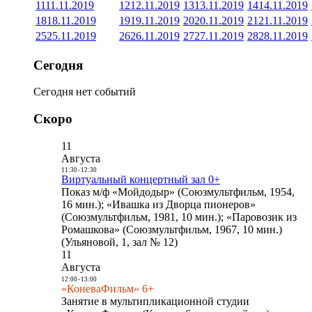
11
11.11.2019
12
12.11.2019
13
13.11.2019
14
14.11.2019
18
18.11.2019
19
19.11.2019
20
20.11.2019
21
21.11.2019
25
25.11.2019
26
26.11.2019
27
27.11.2019
28
28.11.2019
Сегодня
Сегодня нет событий
Скоро
11
Августа
11:30
-
12:30
Виртуальный концертный зал 0+
Показ м/ф «Мойдодыр» (Союзмультфильм, 1954,
16 мин.); «Ивашка из Дворца пионеров»
(Союзмультфильм, 1981, 10 мин.); «Паровозик из
Ромашкова» (Союзмультфильм, 1967, 10 мин.)
(Ульяновой, 1, зал № 12)
11
Августа
12:00
-
13:00
«КоневаФильм» 6+
Занятие в мультипликационной студии